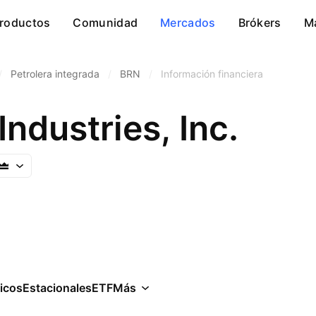
roductos
Comunidad
Mercados
Brókers
M
/
Petrolera integrada
/
BRN
/
Información financiera
Industries, Inc.
icos
Estacionales
ETF
Más