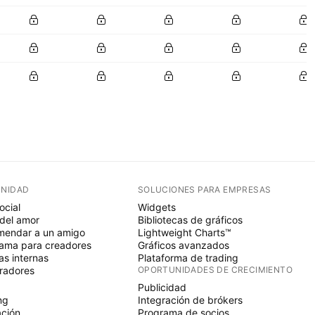
NIDAD
SOLUCIONES PARA EMPRESAS
ocial
Widgets
del amor
Bibliotecas de gráficos
endar a un amigo
Lightweight Charts™
ama para creadores
Gráficos avanzados
s internas
Plataforma de trading
radores
OPORTUNIDADES DE CRECIMIENTO
Publicidad
ng
Integración de brókers
ción
Programa de socios