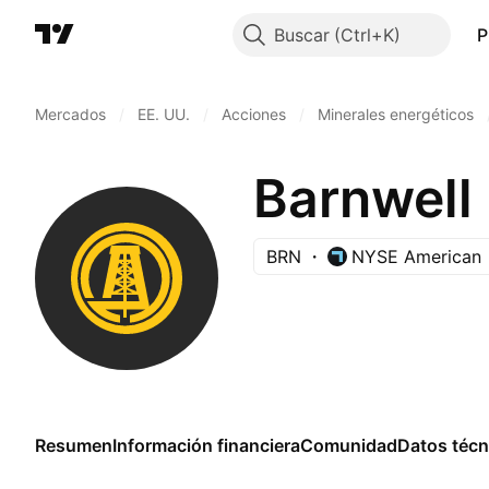
Buscar
P
Mercados
/
EE. UU.
/
Acciones
/
Minerales energéticos
Barnwell 
BRN
NYSE American
Resumen
Información financiera
Comunidad
Datos técn