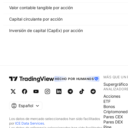
Valor contable tangible por acción
Capital circulante por acción
Inversión de capital (CapEx) por acción
MÁS QUE UN
HECHO POR HUMANOS
Supergráfico
ANALIZADOR
Acciones
ETF
Español
Bonos
Criptomoned
Pares CEX
Los datos de mercado seleccionados han sido facilitados
Pares DEX
por
ICE Data Services
.
Pine
Los datos de referencia seleccionados han sido facilitados