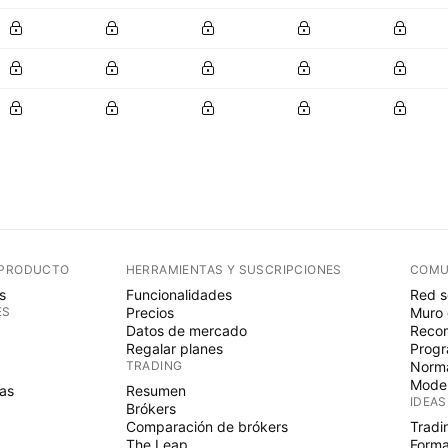
 PRODUCTO
HERRAMIENTAS Y SUSCRIPCIONES
COMU
s
Funcionalidades
Red s
ES
Precios
Muro 
Datos de mercado
Recom
Regalar planes
Progr
TRADING
Norma
Mode
as
Resumen
IDEAS
Brókers
Comparación de brókers
Tradi
The Leap
Forma