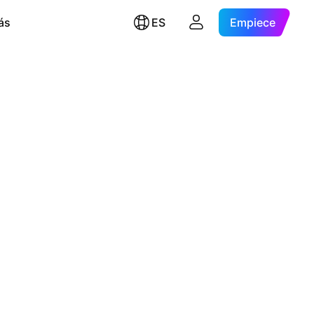
ás
ES
Empiece