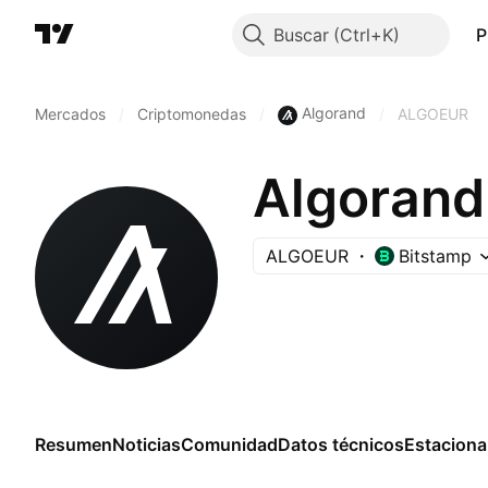
Buscar
P
Algorand
Mercados
/
Criptomonedas
/
/
ALGOEUR
Algorand 
ALGOEUR
Bitstamp
Resumen
Noticias
Comunidad
Datos técnicos
Estaciona