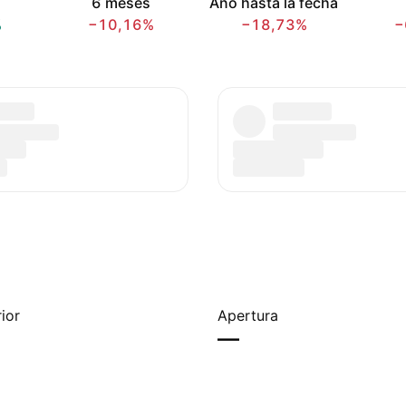
6 meses
Año hasta la fecha
%
−10,16%
−18,73%
−
ior
Apertura
—