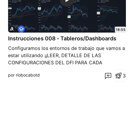
F
18:55
o
Instrucciones 008 - Tableros/Dashboards
r
m
Configuramos los entornos de trabajo que vamos a
a
c
estar utilizando ¡¡LEER, DETALLE DE LAS
i
CONFIGURACIONES DEL DFI PARA CADA
ó
n
RESOLUCIÓN DE TIEMPO!! 01 Fast Timeframes:
por riobocabotd
3
DFI: Lower Timeframe : 1 (para todas las vistas!) 3
minutos - DFI: Lookback - Velocity: 144 6 minutos
- DFI: Lookback