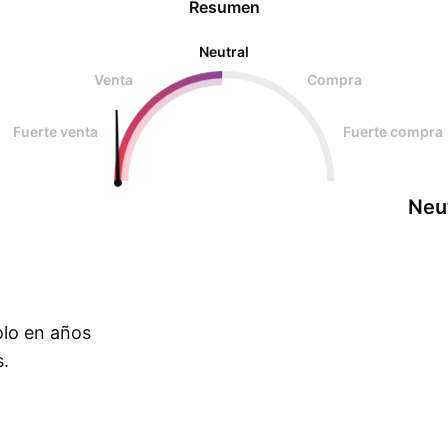
Resumen
Neutral
Venta
Compra
Fuerte venta
Fuerte compra
Neu
olo en años
s.