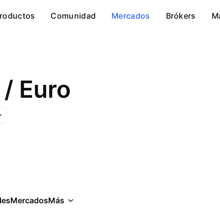
roductos
Comunidad
Mercados
Brókers
M
/ Euro
les
Mercados
Más