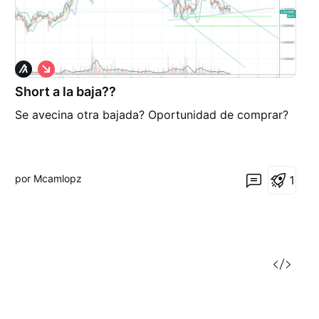
C
o
Short a la baja??
r
t
Se avecina otra bajada? Oportunidad de comprar?
o
por Mcamlopz
1