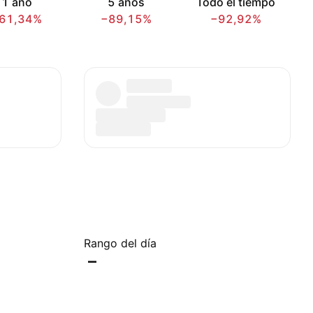
1 año
5 años
Todo el tiempo
61,34%
−89,15%
−92,92%
Rango del día
–