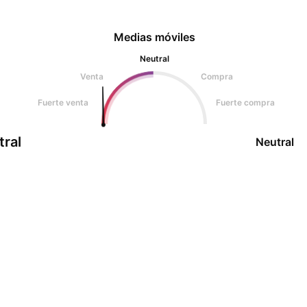
Medias móviles
Neutral
Venta
Compra
Fuerte venta
Fuerte compra
tral
Neutral