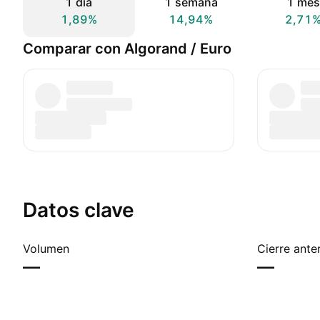
1 día
1 semana
1 mes
1,89%
14,94%
2,71
Comparar con Algorand / Euro
Datos clave
Volumen
Cierre anter
—
—