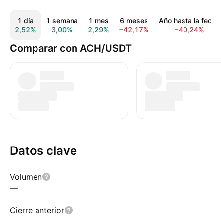
1 día
1 semana
1 mes
6 meses
Año hasta la fecha
2,52%
3,00%
2,29%
−42,17%
−40,24%
Comparar con ACH/USDT
Datos clave
Volumen
—
Cierre anterior