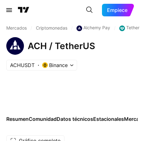
Empiece
Alchemy Pay
Tether
Mercados
/
Criptomonedas
/
/
ACH / TetherUS
ACHUSDT
Binance
Resumen
Comunidad
Datos técnicos
Estacionales
Merca
Gráfico completo