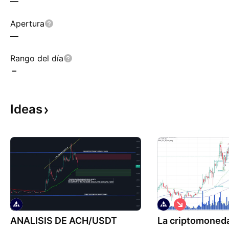
—
Apertura
—
Rango del día
–
Ideas
C
o
ANALISIS DE ACH/USDT
La criptomoned
r
t