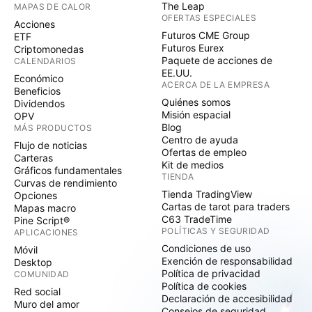
The Leap
MAPAS DE CALOR
OFERTAS ESPECIALES
Acciones
Futuros CME Group
ETF
Futuros Eurex
Criptomonedas
Paquete de acciones de
CALENDARIOS
EE.UU.
Económico
ACERCA DE LA EMPRESA
Beneficios
Quiénes somos
Dividendos
Misión espacial
OPV
Blog
MÁS PRODUCTOS
Centro de ayuda
Flujo de noticias
Ofertas de empleo
Carteras
Kit de medios
Gráficos fundamentales
TIENDA
Curvas de rendimiento
Tienda TradingView
Opciones
Cartas de tarot para traders
Mapas macro
C63 TradeTime
Pine Script®
POLÍTICAS Y SEGURIDAD
APLICACIONES
Condiciones de uso
Móvil
Exención de responsabilidad
Desktop
Política de privacidad
COMUNIDAD
Política de cookies
Red social
Declaración de accesibilidad
Muro del amor
Consejos de seguridad