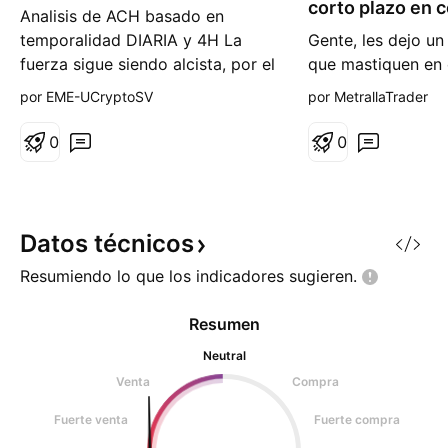
corto plazo en 
Analisis de ACH basado en
o
temporalidad DIARIA y 4H La
Gente, les dejo un
fuerza sigue siendo alcista, por el
que mastiquen en 
momento se encuentra en un
ACH pegó un gran 
por EME-UCryptoSV
por MetrallaTrader
retroceso el cual podria ir a
mes, parece alcist
buscar la zona de compra
plazo, pero en e
0
0
marcada en verde. Para posibles
está (a mi criterio
ventas buscara la zona roja
corrección de prec
bien, para mi esto
cómodo en intradia
Datos
técnicos
Resumiendo lo que los indicadores
sugieren.
Resumen
Neutral
Venta
Compra
Fuerte venta
Fuerte compra