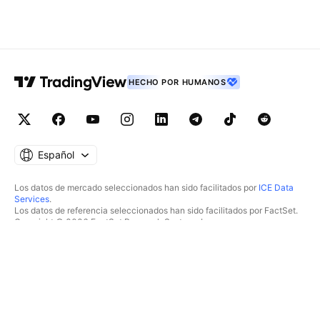
HECHO POR HUMANOS
Español
Los datos de mercado seleccionados han sido facilitados por
ICE Data
Services
.
Los datos de referencia seleccionados han sido facilitados por FactSet.
Copyright © 2026 FactSet Research Systems Inc.
Copyright © 2026, American Bankers Association. Base de datos CUSIP
facilitada por FactSet Research Systems Inc. Todos los derechos
reservados.
Documentos presentados ante la SEC y otros documentos facilitados por
Quartr
.
© 2026 TradingView, Inc.