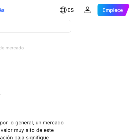
ás
ES
Empiece
 de mercado
.
 por lo general, un mercado
 valor muy alto de este
ación baja signifique