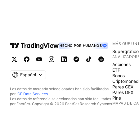
MÁS QUE UN
HECHO POR HUMANOS
Supergráfico
ANALIZADOR
Acciones
ETF
Español
Bonos
Criptomoned
Pares CEX
Los datos de mercado seleccionados han sido facilitados
Pares DEX
por
ICE Data Services
.
Pine
Los datos de referencia seleccionados han sido facilitados
MAPAS DE C
por FactSet. Copyright © 2026 FactSet Research Systems
Inc.
Acciones
Copyright © 2026, American Bankers Association. Base
ETF
de datos CUSIP facilitada por FactSet Research Systems
Criptomoned
Inc. Todos los derechos reservados.
CALENDARIO
Documentos presentados ante la SEC y otros documentos
facilitados por
Quartr
.
Económico
© 2026 TradingView, Inc.