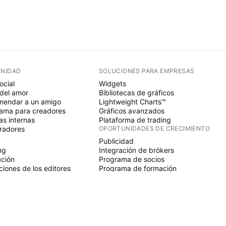
NIDAD
SOLUCIONES PARA EMPRESAS
ocial
Widgets
del amor
Bibliotecas de gráficos
endar a un amigo
Lightweight Charts™
ama para creadores
Gráficos avanzados
s internas
Plataforma de trading
radores
OPORTUNIDADES DE CRECIMIENTO
Publicidad
ng
Integración de brókers
ción
Programa de socios
ciones de los editores
Programa de formación
SCRIPT
adores y estrategias
ds
nomos
ios de pago