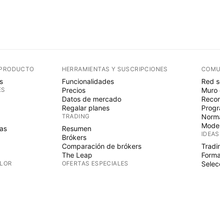
 PRODUCTO
HERRAMIENTAS Y SUSCRIPCIONES
COMU
s
Funcionalidades
Red s
ES
Precios
Muro 
Datos de mercado
Recom
Regalar planes
Progr
TRADING
Norma
Mode
as
Resumen
IDEAS
Brókers
Comparación de brókers
Tradi
The Leap
Forma
ALOR
OFERTAS ESPECIALES
Selec
PINE 
Futuros CME Group
Futuros Eurex
Indic
as
Paquete de acciones de EE.UU.
Wizar
S
ACERCA DE LA EMPRESA
Autó
Espac
Quiénes somos