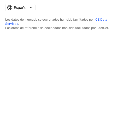
Español
Los datos de mercado seleccionados han sido facilitados por
ICE Data
Services
.
Los datos de referencia seleccionados han sido facilitados por FactSet.
Copyright © 2026 FactSet Research Systems Inc.
Copyright © 2026, American Bankers Association. Base de datos CUSIP
facilitada por FactSet Research Systems Inc. Todos los derechos
reservados.
Documentos presentados ante la SEC y otros documentos facilitados por
Quartr
.
© 2026 TradingView, Inc.
MÁS QUE UN PRODUCTO
HERRAMIENTAS Y
SUSCRIPCIONES
Supergráficos
Funcionalidades
ANALIZADORES
Precios
Acciones
Datos de mercado
ETF
Regalar planes
Bonos
TRADING
Criptomonedas
Resumen
Pares CEX
Brókers
Pares DEX