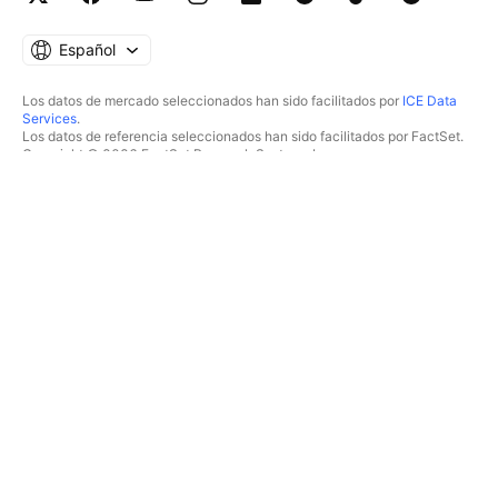
Español
Los datos de mercado seleccionados han sido facilitados por
ICE Data
Services
.
Los datos de referencia seleccionados han sido facilitados por FactSet.
Copyright © 2026 FactSet Research Systems Inc.
Copyright © 2026, American Bankers Association. Base de datos CUSIP
facilitada por FactSet Research Systems Inc. Todos los derechos
reservados.
Documentos presentados ante la SEC y otros documentos facilitados por
Quartr
.
© 2026 TradingView, Inc.
MÁS QUE UN PRODUCTO
HERRAMIENTAS Y
SUSCRIPCIONES
Supergráficos
Funcionalidades
ANALIZADORES
Precios
Acciones
Datos de mercado
ETF
Regalar planes
Bonos
TRADING
Criptomonedas
Resumen
Pares CEX