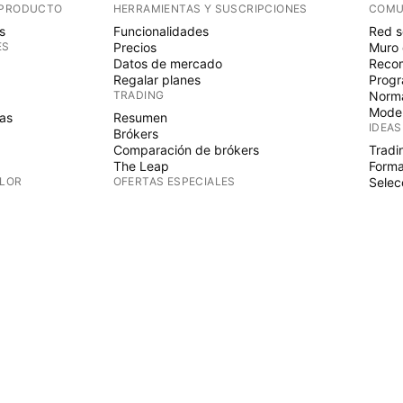
 PRODUCTO
HERRAMIENTAS Y SUSCRIPCIONES
COMU
s
Funcionalidades
Red s
ES
Precios
Muro 
Datos de mercado
Recom
Regalar planes
Progr
TRADING
Norma
Mode
as
Resumen
IDEAS
Brókers
Comparación de brókers
Tradi
The Leap
Forma
ALOR
OFERTAS ESPECIALES
Selec
PINE 
Futuros CME Group
Futuros Eurex
Indic
as
Paquete de acciones de EE.UU.
Wizar
S
ACERCA DE LA EMPRESA
Autó
Espac
Quiénes somos
Misión espacial
Blog
Centro de ayuda
CTOS
Ofertas de empleo
Kit de medios
cias
TIENDA
damentales
Tienda TradingView