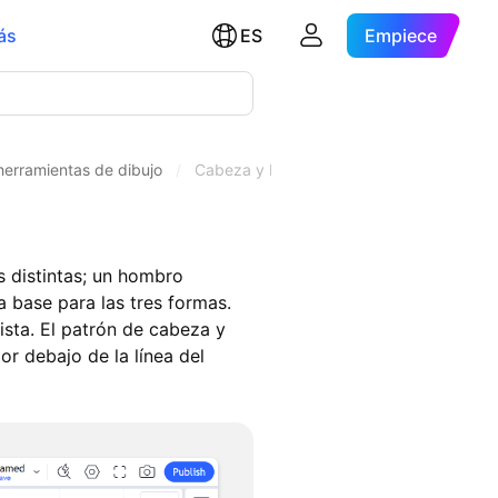
ás
ES
Empiece
herramientas de dibujo
/
Cabeza y Hombros
 distintas; un hombro
 base para las tres formas.
ista. El patrón de cabeza y
r debajo de la línea del