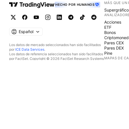
MÁS QUE UN
HECHO POR HUMANOS
Supergráfico
ANALIZADOR
Acciones
ETF
Español
Bonos
Criptomoned
Pares CEX
Los datos de mercado seleccionados han sido facilitados
Pares DEX
por
ICE Data Services
.
Pine
Los datos de referencia seleccionados han sido facilitados
MAPAS DE C
por FactSet. Copyright © 2026 FactSet Research Systems
Inc.
Acciones
Copyright © 2026, American Bankers Association. Base
ETF
de datos CUSIP facilitada por FactSet Research Systems
Criptomoned
Inc. Todos los derechos reservados.
CALENDARIO
Documentos presentados ante la SEC y otros documentos
facilitados por
Quartr
.
Económico
© 2026 TradingView, Inc.
Beneficios
Dividendos
OPV
MÁS PRODU
Flujo de noti
Carteras
Gráficos fun