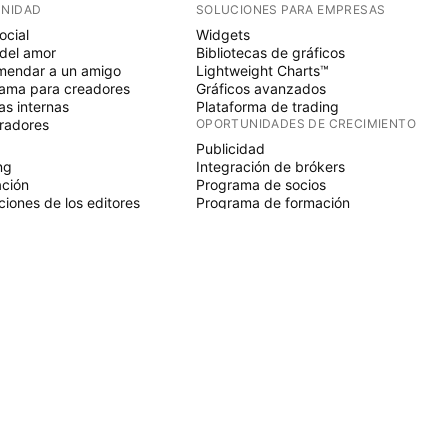
NIDAD
SOLUCIONES PARA EMPRESAS
ocial
Widgets
del amor
Bibliotecas de gráficos
endar a un amigo
Lightweight Charts™
ama para creadores
Gráficos avanzados
s internas
Plataforma de trading
radores
OPORTUNIDADES DE CRECIMIENTO
Publicidad
ng
Integración de brókers
ción
Programa de socios
ciones de los editores
Programa de formación
SCRIPT
adores y estrategias
ds
nomos
ios de pago