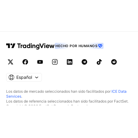
HECHO POR HUMANOS
Español
Los datos de mercado seleccionados han sido facilitados por
ICE Data
Services
.
Los datos de referencia seleccionados han sido facilitados por FactSet.
Copyright © 2026 FactSet Research Systems Inc.
Copyright © 2026, American Bankers Association. Base de datos CUSIP
facilitada por FactSet Research Systems Inc. Todos los derechos
reservados.
Documentos presentados ante la SEC y otros documentos facilitados por
Quartr
.
© 2026 TradingView, Inc.