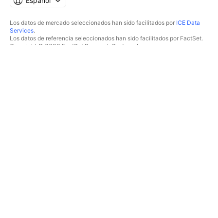
Español
Los datos de mercado seleccionados han sido facilitados por
ICE Data
Services
.
Los datos de referencia seleccionados han sido facilitados por FactSet.
Copyright © 2026 FactSet Research Systems Inc.
Copyright © 2026, American Bankers Association. Base de datos CUSIP
facilitada por FactSet Research Systems Inc. Todos los derechos
reservados.
Documentos presentados ante la SEC y otros documentos facilitados por
Quartr
.
© 2026 TradingView, Inc.
MÁS QUE UN PRODUCTO
HERRAMIENTAS Y
SUSCRIPCIONES
Supergráficos
Funcionalidades
ANALIZADORES
Precios
Acciones
Datos de mercado
ETF
Regalar planes
Bonos
TRADING
Criptomonedas
Resumen
Pares CEX
Brókers
Pares DEX
Comparación de brókers
Pine
The Leap
MAPAS DE CALOR