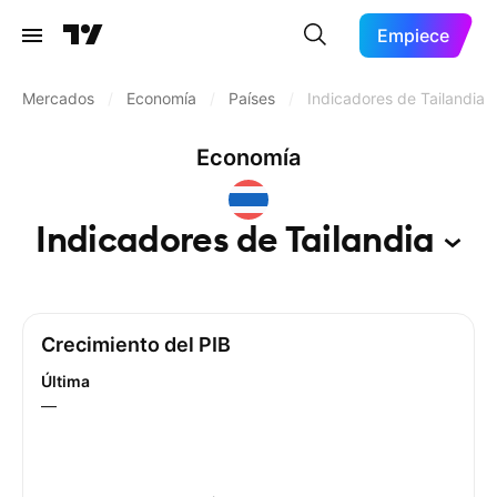
Empiece
Mercados
/
Economía
/
Países
/
Indicadores de Tailandia
Economía
Indicadores de
Tailandia
Crecimiento del PIB
Última
—