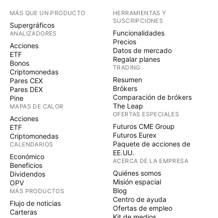
MÁS QUE UN PRODUCTO
HERRAMIENTAS Y
SUSCRIPCIONES
Supergráficos
Funcionalidades
ANALIZADORES
Precios
Acciones
Datos de mercado
ETF
Regalar planes
Bonos
TRADING
Criptomonedas
Resumen
Pares CEX
Brókers
Pares DEX
Comparación de brókers
Pine
The Leap
MAPAS DE CALOR
OFERTAS ESPECIALES
Acciones
Futuros CME Group
ETF
Futuros Eurex
Criptomonedas
Paquete de acciones de
CALENDARIOS
EE.UU.
Económico
ACERCA DE LA EMPRESA
Beneficios
Quiénes somos
Dividendos
Misión espacial
OPV
Blog
MÁS PRODUCTOS
Centro de ayuda
Flujo de noticias
Ofertas de empleo
Carteras
Kit de medios