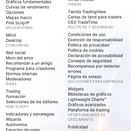
Gráficos fundamentales
TIENDA
Curvas de rendimiento
Tienda TradingView
Opciones
Cartas de tarot para traders
Mapas macro
C63 TradeTime
Pine Script®
POLÍTICAS Y SEGURIDAD
APLICACIONES
Condiciones de uso
Móvil
Exención de responsabilidad
Desktop
Política de privacidad
COMUNIDAD
Política de cookies
Red social
Declaración de accesibilidad
Muro del amor
Consejos de seguridad
Recomendar a un amigo
Recompensas por detectar
Programa para creadores
errores
Normas internas
Página de estado
Moderadores
SOLUCIONES PARA EMPRESAS
IDEAS
Widgets
Trading
Bibliotecas de gráficos
Formación
Lightweight Charts™
Selecciones de los editores
Gráficos avanzados
PINE SCRIPT
Plataforma de trading
Indicadores y estrategias
OPORTUNIDADES DE
Wizards
CRECIMIENTO
Autónomos
Publicidad
Espacios de pago