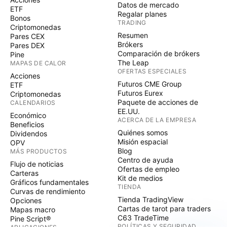
Datos de mercado
ETF
Regalar planes
Bonos
TRADING
Criptomonedas
Resumen
Pares CEX
Brókers
Pares DEX
Comparación de brókers
Pine
The Leap
MAPAS DE CALOR
OFERTAS ESPECIALES
Acciones
Futuros CME Group
ETF
Futuros Eurex
Criptomonedas
Paquete de acciones de
CALENDARIOS
EE.UU.
Económico
ACERCA DE LA EMPRESA
Beneficios
Quiénes somos
Dividendos
Misión espacial
OPV
Blog
MÁS PRODUCTOS
Centro de ayuda
Flujo de noticias
Ofertas de empleo
Carteras
Kit de medios
Gráficos fundamentales
TIENDA
Curvas de rendimiento
Tienda TradingView
Opciones
Cartas de tarot para traders
Mapas macro
C63 TradeTime
Pine Script®
POLÍTICAS Y SEGURIDAD