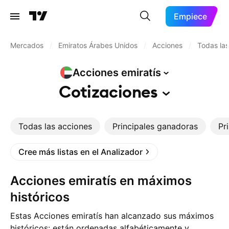
Empiece
Mercados
/
Emiratos Árabes Unidos
/
Acciones
/
Todas las
Acciones
emiratís
Cotizaciones
Todas las acciones
Principales ganadoras
Pr
Cree más listas en el Analizador
Acciones emiratís en máximos
históricos
Estas Acciones emiratís han alcanzado sus máximos
históricos: están ordenadas alfabéticamente y