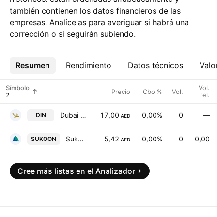
también contienen los datos financieros de las
empresas. Analícelas para averiguar si habrá una
corrección o si seguirán subiendo.
Resumen
Más
Rendimiento
Datos técnicos
Valo
Símbolo
Vol.
Precio
Cbo %
Vol.
rel.
Dubai Insurance CompanyPSC
17,00
0,00%
0
—
DIN
AED
Sukoon Insurance PJSC
5,42
0,00%
0
0,00
SUKOON
AED
Cree más listas en el Analizador