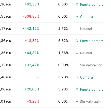
,36
+62,38%
0,00%
Fuerte compra
PLN
,55
−508,85%
0,00%
Compra
PLN
,17
+442,12%
2,73%
Neutral
PLN
,86
−18,87%
5,82%
Fuerte compra
PLN
,35
+44,31%
1,56%
Neutral
PLN
,12
+92,47%
0,00%
Sin valoración
PLN
,48
—
5,73%
Compra
PLN
,06
+20,08%
3,23%
Fuerte compra
PLN
,01
−3,28%
0,00%
Sin valoración
PLN