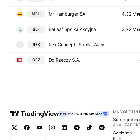
Mr Hamburger SA
4,32 M
MRH
P
BeLeaf Spolka Akcyjna
3,22 M
BLF
P
Rex Concepts Spolka Akcyjna
REX
R
Do Rzeczy S.A.
DRZ
MÁS QUE UN
HECHO POR HUMANOS
Supergráfico
ANALIZADOR
Acciones
ETF