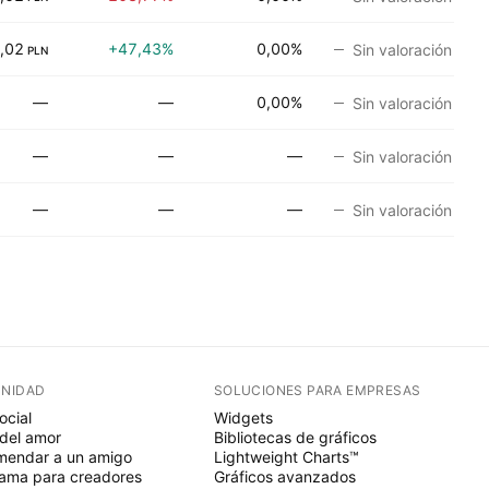
,02
+47,43%
0,00%
Sin valoración
PLN
—
—
0,00%
Sin valoración
—
—
—
Sin valoración
—
—
—
Sin valoración
NIDAD
SOLUCIONES PARA EMPRESAS
ocial
Widgets
del amor
Bibliotecas de gráficos
endar a un amigo
Lightweight Charts™
ama para creadores
Gráficos avanzados