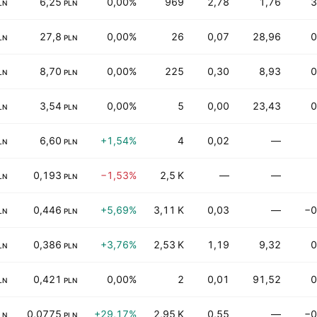
6,25
0,00%
969
2,78
1,76
3
LN
PLN
27,8
0,00%
26
0,07
28,96
0
LN
PLN
8,70
0,00%
225
0,30
8,93
0
LN
PLN
3,54
0,00%
5
0,00
23,43
0
LN
PLN
6,60
+1,54%
4
0,02
—
LN
PLN
0,193
−1,53%
2,5 K
—
—
LN
PLN
0,446
+5,69%
3,11 K
0,03
—
−0
LN
PLN
0,386
+3,76%
2,53 K
1,19
9,32
0
LN
PLN
0,421
0,00%
2
0,01
91,52
0
LN
PLN
0,0775
+29,17%
2,95 K
0,55
—
−0
LN
PLN