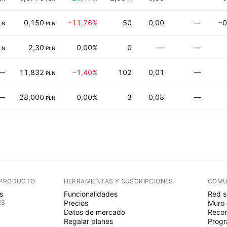
0,150
−11,76%
50
0,00
—
−0
LN
PLN
2,30
0,00%
0
—
—
LN
PLN
—
11,832
−1,40%
102
0,01
—
PLN
—
28,000
0,00%
3
0,08
—
PLN
 PRODUCTO
HERRAMIENTAS Y SUSCRIPCIONES
COMU
s
Funcionalidades
Red s
ES
Precios
Muro 
Datos de mercado
Recom
Regalar planes
Progr