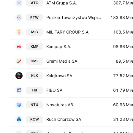
ATM Grupa S.A.
307,7 M
ATG
P
Polskie Towarzystwo Wspierania Przedsiebiorczosci SA
183,88 M
PTW
P
MILITARY GROUP S.A.
108,5 M
MIG
P
Kompap S.A.
98,86 M
KMP
P
Gremi Media SA
89,5 M
GME
P
Kolejkowo SA
77,52 M
KLK
P
FIBO SA
61,79 M
FIB
P
Novaturas AB
60,93 M
NTU
P
Ruch Chorzow SA
31,23 M
RCW
P