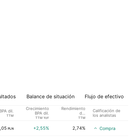
ultados
Balance de situación
Flujo de efectivo
Crecimiento
Rendimiento
Calificación de
BPA dil.
BPA dil.
del
los analistas
TTM
dividendo %
TTM YoY
TTM
,05
+2,55%
2,74%
Compra
PLN