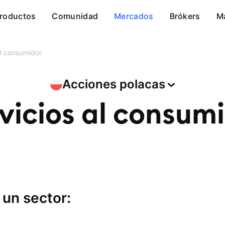
roductos
Comunidad
Mercados
Brókers
M
al consumidor
Acciones
polacas
vicios al consum