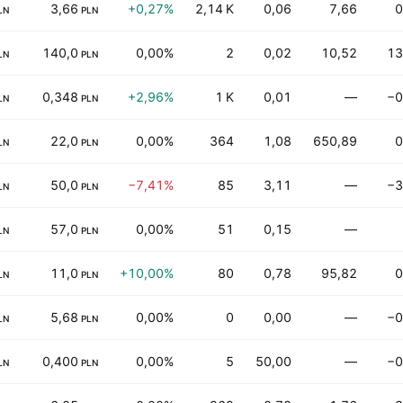
3,66
+0,27%
2,14 K
0,06
7,66
0
LN
PLN
140,0
0,00%
2
0,02
10,52
13
LN
PLN
0,348
+2,96%
1 K
0,01
—
−0
LN
PLN
22,0
0,00%
364
1,08
650,89
0
LN
PLN
50,0
−7,41%
85
3,11
—
−3
LN
PLN
57,0
0,00%
51
0,15
—
LN
PLN
11,0
+10,00%
80
0,78
95,82
0
LN
PLN
5,68
0,00%
0
0,00
—
−0
LN
PLN
0,400
0,00%
5
50,00
—
−0
LN
PLN