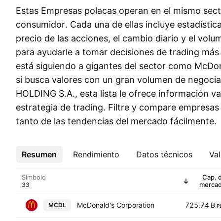
Estas Empresas polacas operan en el mismo sector
consumidor. Cada una de ellas incluye estadístic
precio de las acciones, el cambio diario y el vol
para ayudarle a tomar decisiones de trading más
está siguiendo a gigantes del sector como McDo
si busca valores con un gran volumen de negoci
HOLDING S.A., esta lista le ofrece información va
estrategia de trading. Filtre y compare empresa
tanto de las tendencias del mercado fácilmente.
Resumen
Más
Rendimiento
Datos técnicos
Val
Símbolo
Cap. 
merca
McDonald's Corporation
725,74 B
MCDL
P