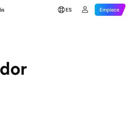
ás
ES
Empiece
idor