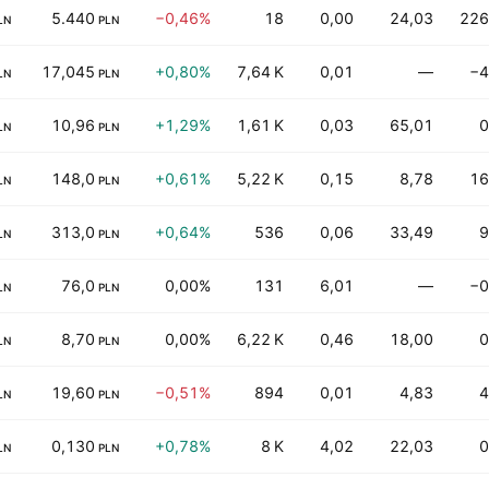
5.440
−0,46%
18
0,00
24,03
226
LN
PLN
17,045
+0,80%
7,64 K
0,01
—
−4
LN
PLN
10,96
+1,29%
1,61 K
0,03
65,01
0
LN
PLN
148,0
+0,61%
5,22 K
0,15
8,78
16
LN
PLN
313,0
+0,64%
536
0,06
33,49
9
LN
PLN
76,0
0,00%
131
6,01
—
−0
LN
PLN
8,70
0,00%
6,22 K
0,46
18,00
0
LN
PLN
19,60
−0,51%
894
0,01
4,83
4
LN
PLN
0,130
+0,78%
8 K
4,02
22,03
0
LN
PLN