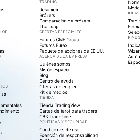
TRADING
Norma
Mode
as
Resumen
IDEAS
Brókers
Comparación de brókers
Tradi
The Leap
Forma
ALOR
OFERTAS ESPECIALES
Selec
PINE 
Futuros CME Group
Futuros Eurex
Indic
as
Paquete de acciones de EE.UU.
Wizar
S
ACERCA DE LA EMPRESA
Autó
Espac
Quiénes somos
Misión espacial
Blog
Centro de ayuda
CTOS
Ofertas de empleo
Kit de medios
cias
TIENDA
damentales
Tienda TradingView
ndimiento
Cartas de tarot para traders
C63 TradeTime
o
POLÍTICAS Y SEGURIDAD
Condiciones de uso
S
Exención de responsabilidad