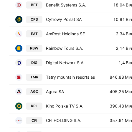
Benefit Systems S.A.
18,04 B
BFT
P
Cyfrowy Polsat SA
10,81 B
CPS
P
AmRest Holdings SE
2,34 B
EAT
P
Rainbow Tours S.A.
2,14 B
RBW
P
Digital Network S.A
1,4 B
DIG
P
Tatry mountain resorts as
846,88 M
TMR
P
Agora SA
405,25 M
AGO
P
Kino Polska TV S.A.
390,48 M
KPL
P
CFI HOLDING S.A.
357,61 M
CFI
P