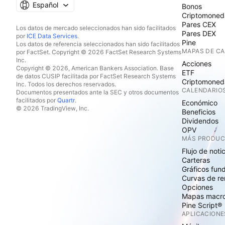
Español
Bonos
Criptomoned
Pares CEX
Los datos de mercado seleccionados han sido facilitados
Pares DEX
por
ICE Data Services
.
Pine
Los datos de referencia seleccionados han sido facilitados
MAPAS DE C
por FactSet. Copyright © 2026 FactSet Research Systems
Inc.
Acciones
Copyright © 2026, American Bankers Association. Base
ETF
de datos CUSIP facilitada por FactSet Research Systems
Criptomoned
Inc. Todos los derechos reservados.
CALENDARIO
Documentos presentados ante la SEC y otros documentos
facilitados por
Quartr
.
Económico
© 2026 TradingView, Inc.
Beneficios
Dividendos
OPV
MÁS PRODU
Flujo de noti
Carteras
Gráficos fun
Curvas de re
Opciones
Mapas macr
Pine Script®
APLICACIONE