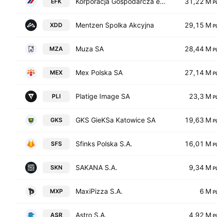
Korporacja Gospodarcza efekt S.A.
31,22 M
EFK
P
Mentzen Spolka Akcyjna
29,15 M
XDD
P
Muza SA
28,44 M
MZA
P
Mex Polska SA
27,14 M
MEX
P
Platige Image SA
23,3 M
PLI
P
GKS GieKSa Katowice SA
19,63 M
GKS
P
Sfinks Polska S.A.
16,01 M
SFS
P
SAKANA S.A.
9,34 M
SKN
P
MaxiPizza S.A.
6 M
MXP
P
Astro S.A.
4,92 M
ASR
P