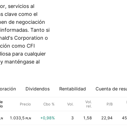
, servicios al
as clave como el
umen de negociación
 informadas. Tanto si
nald's Corporation o
ación como CFI
liosa para cualquier
s y manténgase al
oración
Dividendos
Rentabilidad
Cuenta de res
de
Vol.
Precio
Cbo %
Vol.
P/B
do
rel.
1.033,5
+0,98%
3
1,58
22,94
45
LN
PLN