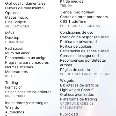
Kit de medios
Gráficos fundamentales
TIENDA
Curvas de rendimiento
Tienda TradingView
Opciones
Cartas de tarot para traders
Mapas macro
C63 TradeTime
Pine Script®
POLÍTICAS Y SEGURIDAD
APLICACIONES
Condiciones de uso
Móvil
Exención de responsabilidad
Desktop
Política de privacidad
COMUNIDAD
Política de cookies
Red social
Declaración de accesibilidad
Muro del amor
Consejos de seguridad
Recomendar a un amigo
Recompensas por detectar
Programa para creadores
errores
Normas internas
Página de estado
Moderadores
SOLUCIONES PARA EMPRESAS
IDEAS
Widgets
Trading
Bibliotecas de gráficos
Formación
Lightweight Charts™
Selecciones de los editores
Gráficos avanzados
PINE SCRIPT
Plataforma de trading
Indicadores y estrategias
OPORTUNIDADES DE
Wizards
CRECIMIENTO
Autónomos
Publicidad