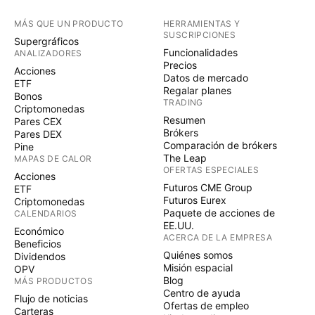
MÁS QUE UN PRODUCTO
HERRAMIENTAS Y
SUSCRIPCIONES
Supergráficos
Funcionalidades
ANALIZADORES
Precios
Acciones
Datos de mercado
ETF
Regalar planes
Bonos
TRADING
Criptomonedas
Resumen
Pares CEX
Brókers
Pares DEX
Comparación de brókers
Pine
The Leap
MAPAS DE CALOR
OFERTAS ESPECIALES
Acciones
Futuros CME Group
ETF
Futuros Eurex
Criptomonedas
Paquete de acciones de
CALENDARIOS
EE.UU.
Económico
ACERCA DE LA EMPRESA
Beneficios
Quiénes somos
Dividendos
Misión espacial
OPV
Blog
MÁS PRODUCTOS
Centro de ayuda
Flujo de noticias
Ofertas de empleo
Carteras