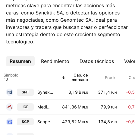
métricas clave para encontrar las acciones más
caras, como Synektik SA, o detectar las opciones
más negociadas, como Genomtec SA. Ideal para
inversores y traders que buscan crear o perfeccionar
una estrategia dentro de este creciente segmento
tecnológico.
Resumen
Más
Rendimiento
Datos técnicos
Valo
Símbolo
Cap. de
Precio
Cb
mercado
Synektik SA
3,19 B
371,4
−0,
SNT
PLN
PLN
MediNice SA
841,36 M
79,9
−0,
ICE
PLN
PLN
Scope Fluidics SA
429,62 M
134,8
−0,
SCP
PLN
PLN