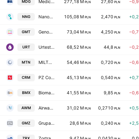
Medicalgorithmics SA
277,18 M
27,60
−0,
MDG
PLN
PLN
NanoGroup SA
105,08 M
2,470
+0,
NNG
PLN
PLN
Genomtec SA
73,04 M
4,250
−0,
GMT
PLN
PLN
Urteste S.A.
68,52 M
44,8
−0,
URT
PLN
PLN
MILTON ESSEX S.A.
54,46 M
0,720
−0,
MTN
PLN
PLN
PZ Cormay S.A.
45,13 M
0,540
+0,
CRM
PLN
PLN
Biomaxima SA
41,55 M
9,85
−0,
BMX
PLN
PLN
Airway Medix SA
31,02 M
0,2710
+0,
AWM
PLN
PLN
Grupa Modne Zakupy S.A.
28,6 M
0,240
+2,
GMZ
PLN
PLN
Zortrax SA
9,47 M
0,0430
0,
ZRX
PLN
PLN