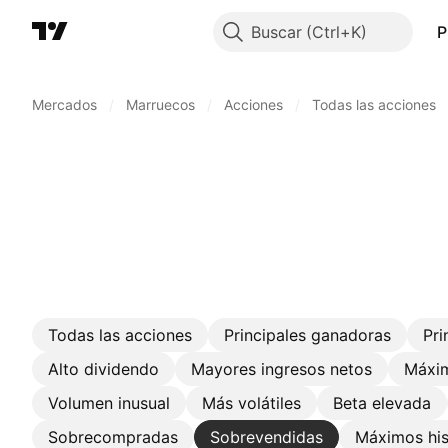
Buscar
P
Mercados
/
Marruecos
/
Acciones
/
Todas las acciones
Todas las acciones
Principales ganadoras
Pri
Alto dividendo
Mayores ingresos netos
Máxim
Volumen inusual
Más volátiles
Beta elevada
Sobrecompradas
Sobrevendidas
Máximos his