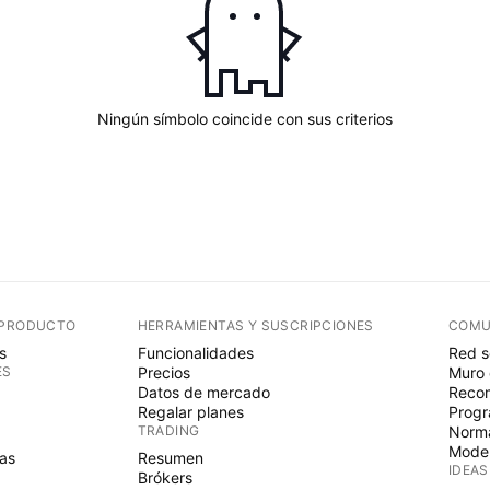
Ningún símbolo coincide con sus criterios
 PRODUCTO
HERRAMIENTAS Y SUSCRIPCIONES
COMU
s
Funcionalidades
Red s
ES
Precios
Muro 
Datos de mercado
Recom
Regalar planes
Progr
TRADING
Norma
Mode
as
Resumen
IDEAS
Brókers