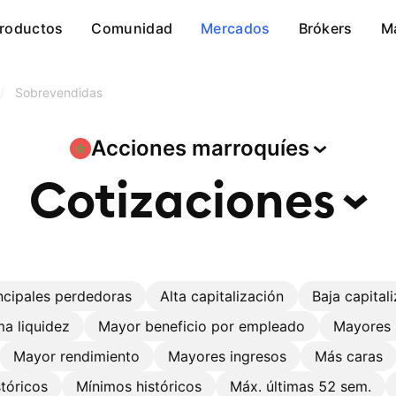
roductos
Comunidad
Mercados
Brókers
M
/
Sobrevendidas
Acciones
marroquíes
Cotizaciones
ncipales perdedoras
Alta capitalización
Baja capital
a liquidez
Mayor beneficio por empleado
Mayores 
Mayor rendimiento
Mayores ingresos
Más caras
tóricos
Mínimos históricos
Máx. últimas 52 sem.