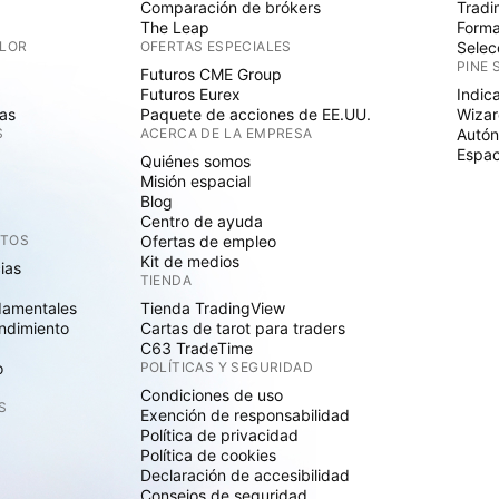
Comparación de brókers
Tradi
The Leap
Forma
ALOR
OFERTAS ESPECIALES
Selec
PINE 
Futuros CME Group
Futuros Eurex
Indic
as
Paquete de acciones de EE.UU.
Wizar
S
ACERCA DE LA EMPRESA
Autó
Espac
Quiénes somos
Misión espacial
Blog
Centro de ayuda
CTOS
Ofertas de empleo
Kit de medios
cias
TIENDA
damentales
Tienda TradingView
ndimiento
Cartas de tarot para traders
C63 TradeTime
o
POLÍTICAS Y SEGURIDAD
Condiciones de uso
S
Exención de responsabilidad
Política de privacidad
Política de cookies
Declaración de accesibilidad
Consejos de seguridad