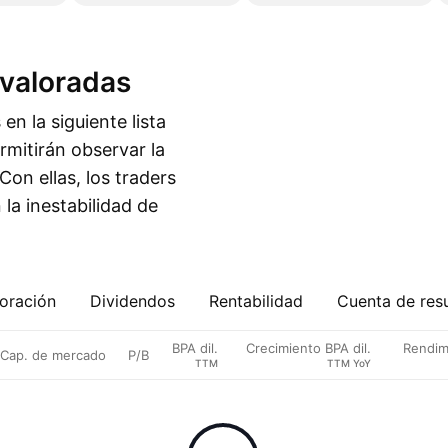
avaloradas
n la siguiente lista
ermitirán observar la
on ellas, los traders
la inestabilidad de
oración
Dividendos
Rentabilidad
Cuenta de res
BPA dil.
Crecimiento BPA dil.
Rendim
Cap. de mercado
P/B
TTM
TTM YoY