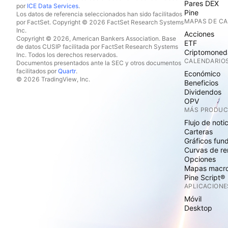
Pares DEX
por
ICE Data Services
.
Pine
Los datos de referencia seleccionados han sido facilitados
MAPAS DE C
por FactSet. Copyright © 2026 FactSet Research Systems
Inc.
Acciones
Copyright © 2026, American Bankers Association. Base
ETF
de datos CUSIP facilitada por FactSet Research Systems
Criptomoned
Inc. Todos los derechos reservados.
CALENDARIO
Documentos presentados ante la SEC y otros documentos
facilitados por
Quartr
.
Económico
© 2026 TradingView, Inc.
Beneficios
Dividendos
OPV
MÁS PRODU
Flujo de noti
Carteras
Gráficos fun
Curvas de re
Opciones
Mapas macr
Pine Script®
APLICACIONE
Móvil
Desktop