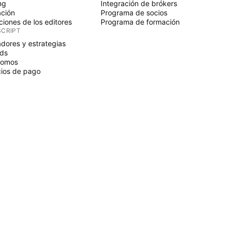
ng
Integración de brókers
ción
Programa de socios
ciones de los editores
Programa de formación
SCRIPT
adores y estrategias
ds
nomos
ios de pago