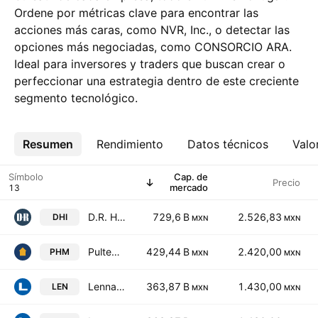
Ordene por métricas clave para encontrar las
acciones más caras, como NVR, Inc., o detectar las
opciones más negociadas, como CONSORCIO ARA.
Ideal para inversores y traders que buscan crear o
perfeccionar una estrategia dentro de este creciente
segmento tecnológico.
Resumen
Más
Rendimiento
Datos técnicos
Valo
Símbolo
Cap. de
Precio
mercado
D.R. Horton, Inc.
729,6 B
2.526,83
DHI
MXN
MXN
PulteGroup, Inc.
429,44 B
2.420,00
PHM
MXN
MXN
Lennar Corporation Class A
363,87 B
1.430,00
LEN
MXN
MXN