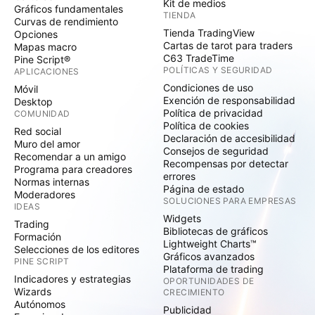
Kit de medios
Gráficos fundamentales
TIENDA
Curvas de rendimiento
Tienda TradingView
Opciones
Cartas de tarot para traders
Mapas macro
C63 TradeTime
Pine Script®
POLÍTICAS Y SEGURIDAD
APLICACIONES
Condiciones de uso
Móvil
Exención de responsabilidad
Desktop
Política de privacidad
COMUNIDAD
Política de cookies
Red social
Declaración de accesibilidad
Muro del amor
Consejos de seguridad
Recomendar a un amigo
Recompensas por detectar
Programa para creadores
errores
Normas internas
Página de estado
Moderadores
SOLUCIONES PARA EMPRESAS
IDEAS
Widgets
Trading
Bibliotecas de gráficos
Formación
Lightweight Charts™
Selecciones de los editores
Gráficos avanzados
PINE SCRIPT
Plataforma de trading
Indicadores y estrategias
OPORTUNIDADES DE
Wizards
CRECIMIENTO
Autónomos
Publicidad