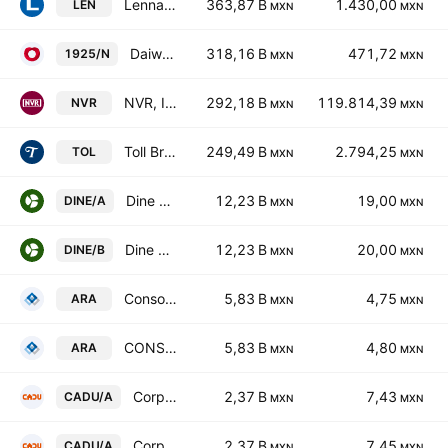
Lennar Corporation Class A
363,87 B
1.430,00
LEN
MXN
MXN
Daiwa House Industry Co., Ltd.
318,16 B
471,72
1925/N
MXN
MXN
NVR, Inc.
292,18 B
119.814,39
NVR
MXN
MXN
Toll Brothers, Inc.
249,49 B
2.794,25
TOL
MXN
MXN
Dine Sab de CV Class A
12,23 B
19,00
DINE/A
MXN
MXN
Dine Sab de CV Class B
12,23 B
20,00
DINE/B
MXN
MXN
Consorcio ARA SAB de CV
5,83 B
4,75
ARA
MXN
MXN
CONSORCIO ARA
5,83 B
4,80
ARA
MXN
MXN
Corpovael SA de CV Class A
2,37 B
7,43
CADU/A
MXN
MXN
Corpovael SA de CV Class A
2,37 B
7,45
CADU/A
MXN
MXN