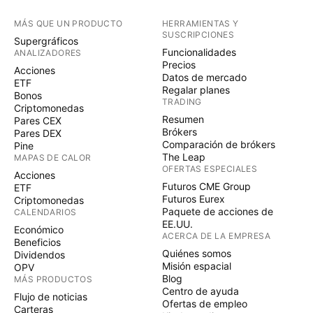
MÁS QUE UN PRODUCTO
HERRAMIENTAS Y
SUSCRIPCIONES
Supergráficos
Funcionalidades
ANALIZADORES
Precios
Acciones
Datos de mercado
ETF
Regalar planes
Bonos
TRADING
Criptomonedas
Resumen
Pares CEX
Brókers
Pares DEX
Comparación de brókers
Pine
The Leap
MAPAS DE CALOR
OFERTAS ESPECIALES
Acciones
Futuros CME Group
ETF
Futuros Eurex
Criptomonedas
Paquete de acciones de
CALENDARIOS
EE.UU.
Económico
ACERCA DE LA EMPRESA
Beneficios
Quiénes somos
Dividendos
Misión espacial
OPV
Blog
MÁS PRODUCTOS
Centro de ayuda
Flujo de noticias
Ofertas de empleo
Carteras