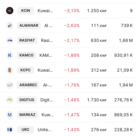
Kuwait National Cinema Co.
−3,10%
1.250
9
KCIN
KWF
Al Manar Financing & Leasing Company K.S.C.
−2,63%
111
739 K
ALMANAR
KWF
Rasiyat Holding Company
−2,17%
630
1,66 M
RASIYAT
KWF
KAMCO Investment Company K.S.C.P.
−1,89%
208
930,91 K
KAMCO
KWF
Kuwait Co for Process Plant Construction & Contracting KSC
−1,89%
312
21,09 K
KCPC
KWF
Al-Arabiya Real Estate Co.
−1,76%
167
1,94 M
ARABREC
KWF
Digitus Group for Digital Infrastructure Data Centers & Communications KSCP
−1,48%
1.730
276,76 K
DIGITUS
KWF
Kuwait Financial Centre KPSC
−1,47%
134
869,05 K
MARKAZ
KWF
United Real Estate Company
−1,43%
276
228,28 K
URC
KWF