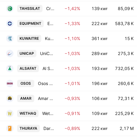
Credit Rating & Collection KSC
−1,42%
139
85,09 K
TAHSSILAT
KWF
Equipment Holding Co. KSCP
−1,33%
222
583,78 K
EQUIPMENT
KWF
Kuwait Reinsurance Co.
−1,10%
361
15 K
KUWAITRE
KWF
UniCap Investment and Finance-Kuwaiti Public Shareholding Company
−1,03%
289
275,3 K
UNICAP
KWF
Al Safat Investment Co. KSCC
−1,03%
193
732,05 K
ALSAFAT
KWF
Osos Holding Group Company (K.S.C.)
−1,01%
196
260,6 K
OSOS
KWF
Amar Finance & Leasing Co. KSCC
−0,93%
106
72,31 K
AMAR
KWF
Wethaq Takaful Insurance Co. KCSC
−0,91%
109
225,29 K
WETHAQ
KWF
Dar Al-Thuraya Real Estate Co.
−0,89%
222
2,17 M
THURAYA
KWF