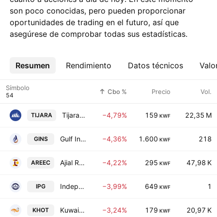
son poco conocidas, pero pueden proporcionar
oportunidades de trading en el futuro, así que
asegúrese de comprobar todas sus estadísticas.
Resumen
Más
Rendimiento
Datos técnicos
Valo
Símbolo
Cbo %
Precio
Vol.
Tijara & Realestate Investment Co. K.S.C. Closed
−4,79%
159
22,35 M
TIJARA
KWF
Gulf Insurance Group K.S.C.
−4,36%
1.600
218
GINS
KWF
Ajial Real Estate Entertainment Co.(K.S.C.)
−4,22%
295
47,98 K
AREEC
KWF
Independent Petroleum Group SAK
−3,99%
649
1
IPG
KWF
Kuwait Hotels Co. SAK
−3,24%
179
20,97 K
KHOT
KWF