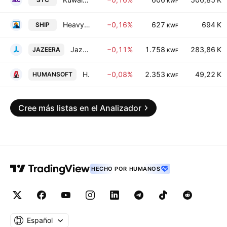
KWF
Heavy Engineering Industries & Shipbuilding Co. (KSC)
−0,16%
627
694 K
SHIP
KWF
Jazeera Airways Co. (KSC)
−0,11%
1.758
283,86 K
JAZEERA
KWF
Human Soft Holding Co. KSCC
−0,08%
2.353
49,22 K
HUMANSOFT
KWF
Cree más listas en el Analizador
HECHO POR HUMANOS
Español