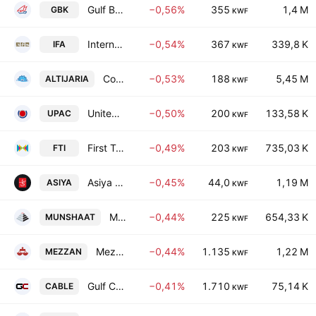
Gulf Bank K.S.C.
−0,56%
355
1,4 M
GBK
KWF
International Financial Advisors Holding K.P.S.C.
−0,54%
367
339,8 K
IFA
KWF
Commercial Real Estate Co.
−0,53%
188
5,45 M
ALTIJARIA
KWF
United Projects Company for Aviation Services KSCP
−0,50%
200
133,58 K
UPAC
KWF
First Takaful Insurance Co. KSCC
−0,49%
203
735,03 K
FTI
KWF
Asiya Capital Investments Company (K.S.C.P)
−0,45%
44,0
1,19 M
ASIYA
KWF
Munshaat Real Estate Projects Co. K.S.C.C.
−0,44%
225
654,33 K
MUNSHAAT
KWF
Mezzan Holding Company KSCC
−0,44%
1.135
1,22 M
MEZZAN
KWF
Gulf Cables and Electrical Industries Group Co.(K.S.C.P)
−0,41%
1.710
75,14 K
CABLE
KWF