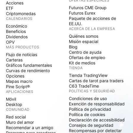
OFERTAS ESPECIALES
Acciones
Futuros CME Group
ETF
Futuros Eurex
Criptomonedas
Paquete de acciones de
CALENDARIOS
EE.UU.
Económico
ACERCA DE LA EMPRESA
Beneficios
Quiénes somos
Dividendos
Misión espacial
OPV
Blog
MÁS PRODUCTOS
Centro de ayuda
Flujo de noticias
Ofertas de empleo
Carteras
Kit de medios
Gráficos fundamentales
TIENDA
Curvas de rendimiento
Tienda TradingView
Opciones
Cartas de tarot para traders
Mapas macro
C63 TradeTime
Pine Script®
POLÍTICAS Y SEGURIDAD
APLICACIONES
Condiciones de uso
Móvil
Exención de responsabilidad
Desktop
Política de privacidad
COMUNIDAD
Política de cookies
Red social
Declaración de accesibilidad
Muro del amor
Consejos de seguridad
Recomendar a un amigo
Recompensas por detectar
Programa para creadores