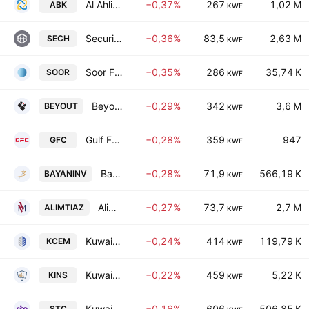
Al Ahli Bank Of Kuwait
−0,37%
267
1,02 M
ABK
KWF
Securities House (K.S.C)
−0,36%
83,5
2,63 M
SECH
KWF
Soor Fuel Marketing Co. KSC
−0,35%
286
35,74 K
SOOR
KWF
Beyout Holding Company K.S.C
−0,29%
342
3,6 M
BEYOUT
KWF
Gulf Franchising Holding Co. Kscc
−0,28%
359
947
GFC
KWF
Bayan Investment Holding Company
−0,28%
71,9
566,19 K
BAYANINV
KWF
Alimtiaz Group Holding Company (K.S.C.P)
−0,27%
73,7
2,7 M
ALIMTIAZ
KWF
Kuwait Cement Company K.P.S.C.
−0,24%
414
119,79 K
KCEM
KWF
Kuwait Insurance Company S.A.K.
−0,22%
459
5,22 K
KINS
KWF
Kuwait Telecommunications Co.
−0,16%
606
506,85 K
STC