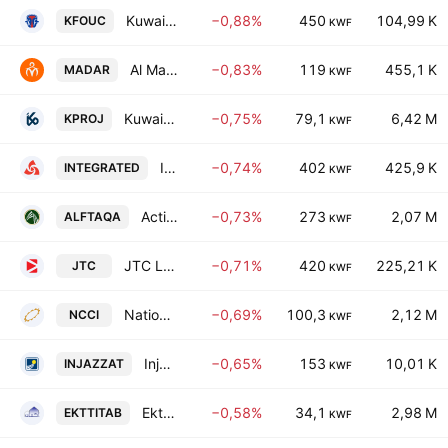
Kuwait Foundry Company (S.A.K)
−0,88%
450
104,99 K
KFOUC
KWF
Al Madar Kuwait Holding Co.
−0,83%
119
455,1 K
MADAR
KWF
Kuwait Projects Company Holding (K.S.C.P.)
−0,75%
79,1
6,42 M
KPROJ
KWF
Integrated Holding Co. KCSC
−0,74%
402
425,9 K
INTEGRATED
KWF
Action Energy Company K.S.C.C.
−0,73%
273
2,07 M
ALFTAQA
KWF
JTC Logistics Transportation & Stevedoring Co. K.S.C.P
−0,71%
420
225,21 K
JTC
KWF
National Consumer Holding Company
−0,69%
100,3
2,12 M
NCCI
KWF
Injazzat Real Estate Development. Co. C.S.C. Closed
−0,65%
153
10,01 K
INJAZZAT
KWF
Ekttitab Holding Co. (S.A.K.)
−0,58%
34,1
2,98 M
EKTTITAB
KWF