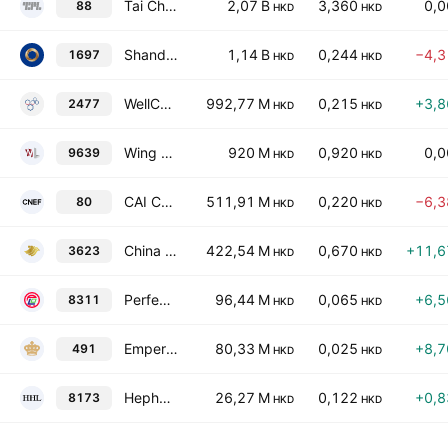
Tai Cheung Holdings Limited
2,07 B
3,360
0,
88
HKD
HKD
Shandong International Trust Co. Ltd. Class H
1,14 B
0,244
−4,
1697
HKD
HKD
WellCell Holdings Co., Limited
992,77 M
0,215
+3,
2477
HKD
HKD
Wing Lee Development Construction Holdings Limited
920 M
0,920
0,
9639
HKD
HKD
CAI Corp
511,91 M
0,220
−6,
80
HKD
HKD
China Success Finance Group Holdings Ltd.
422,54 M
0,670
+11,
3623
HKD
HKD
Perfect Optronics Ltd.
96,44 M
0,065
+6,
8311
HKD
HKD
Emperor Culture Group Limited
80,33 M
0,025
+8,
491
HKD
HKD
Hephaestus Holdings Limited
26,27 M
0,122
+0,
8173
HKD
HKD