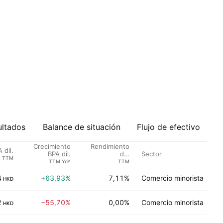
ultados
Balance de situación
Flujo de efectivo
Crecimiento
Rendimiento
Ca
 dil.
Sector
BPA dil.
del
lo
TTM
dividendo %
TTM YoY
TTM
4
+63,93%
7,11%
Comercio minorista
HKD
2
−55,70%
0,00%
Comercio minorista
HKD