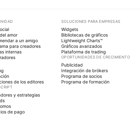
NIDAD
SOLUCIONES PARA EMPRESAS
ocial
Widgets
del amor
Bibliotecas de gráficos
endar a un amigo
Lightweight Charts™
ama para creadores
Gráficos avanzados
s internas
Plataforma de trading
radores
OPORTUNIDADES DE CRECIMIENTO
Publicidad
ng
Integración de brókers
ción
Programa de socios
ciones de los editores
Programa de formación
SCRIPT
adores y estrategias
ds
nomos
ios de pago