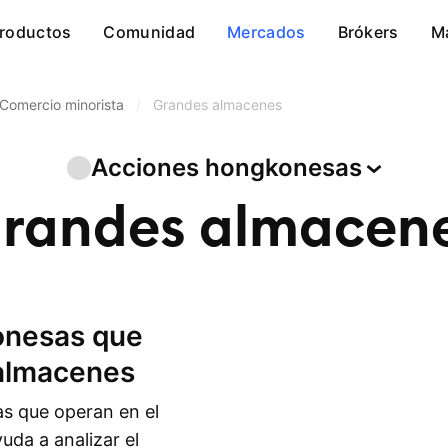
roductos
Comunidad
Mercados
Brókers
M
Comercio minorista
/
Grandes almacenes
Acciones
hongkonesas
randes almacen
 almacenes
s que operan en el
uda a analizar el