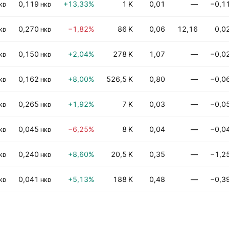
0,119
+13,33%
1 K
0,01
—
−0,1
KD
HKD
0,270
−1,82%
86 K
0,06
12,16
0,0
KD
HKD
0,150
+2,04%
278 K
1,07
—
−0,0
KD
HKD
0,162
+8,00%
526,5 K
0,80
—
−0,0
KD
HKD
0,265
+1,92%
7 K
0,03
—
−0,0
KD
HKD
0,045
−6,25%
8 K
0,04
—
−0,0
KD
HKD
0,240
+8,60%
20,5 K
0,35
—
−1,2
KD
HKD
0,041
+5,13%
188 K
0,48
—
−0,3
KD
HKD