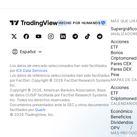
MÁS QUE UN
HECHO POR HUMANOS
Supergráfico
ANALIZADOR
Acciones
ETF
Español
Bonos
Criptomoned
Pares CEX
Los datos de mercado seleccionados han sido facilitados
Pares DEX
por
ICE Data Services
.
Pine
Los datos de referencia seleccionados han sido facilitados
MAPAS DE C
por FactSet. Copyright © 2026 FactSet Research Systems
Inc.
Acciones
Copyright © 2026, American Bankers Association. Base
ETF
de datos CUSIP facilitada por FactSet Research Systems
Criptomoned
Inc. Todos los derechos reservados.
CALENDARIO
Documentos presentados ante la SEC y otros documentos
facilitados por
Quartr
.
Económico
© 2026 TradingView, Inc.
Beneficios
Dividendos
OPV
MÁS PRODU