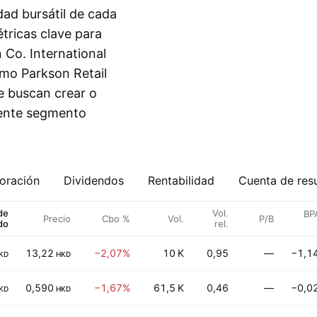
dad bursátil de cada
tricas clave para
Co. International
omo Parkson Retail
ue buscan crear o
iente segmento
oración
Dividendos
Rentabilidad
Cuenta de res
de
Vol.
BPA
Precio
Cbo %
Vol.
P/B
do
rel.
13,22
−2,07%
10 K
0,95
—
−1,1
KD
HKD
0,590
−1,67%
61,5 K
0,46
—
−0,0
KD
HKD