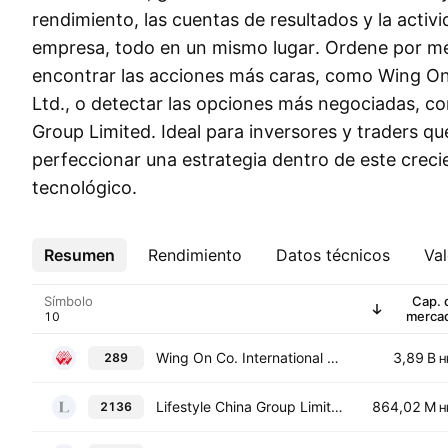
rendimiento, las cuentas de resultados y la activi
empresa, todo en un mismo lugar. Ordene por mé
encontrar las acciones más caras, como Wing On 
Ltd., o detectar las opciones más negociadas, c
Group Limited. Ideal para inversores y traders q
perfeccionar una estrategia dentro de este crec
tecnológico.
Resumen
Más
Rendimiento
Datos técnicos
Val
Símbolo
Cap. 
merca
Wing On Co. International Ltd.
3,89 B
289
H
Lifestyle China Group Limited
864,02 M
2136
H