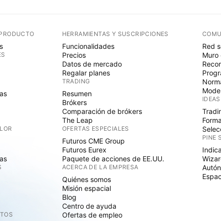
 PRODUCTO
HERRAMIENTAS Y SUSCRIPCIONES
COMU
s
Funcionalidades
Red s
ES
Precios
Muro 
Datos de mercado
Recom
Regalar planes
Progr
TRADING
Norma
Mode
as
Resumen
IDEAS
Brókers
Comparación de brókers
Tradi
The Leap
Forma
ALOR
OFERTAS ESPECIALES
Selec
PINE 
Futuros CME Group
Futuros Eurex
Indic
as
Paquete de acciones de EE.UU.
Wizar
S
ACERCA DE LA EMPRESA
Autó
Espac
Quiénes somos
Misión espacial
Blog
Centro de ayuda
CTOS
Ofertas de empleo