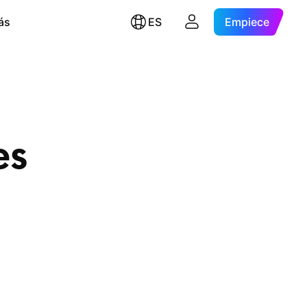
ás
ES
Empiece
es