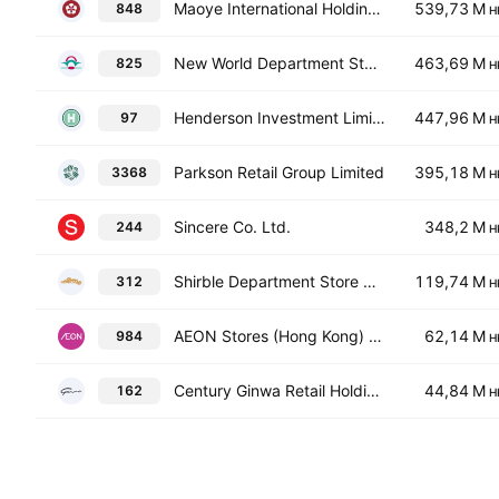
Maoye International Holdings Ltd.
539,73 M
848
H
New World Department Store China Limited
463,69 M
825
H
Henderson Investment Limited
447,96 M
97
H
Parkson Retail Group Limited
395,18 M
3368
H
Sincere Co. Ltd.
348,2 M
244
H
Shirble Department Store Holdings (China) Ltd.
119,74 M
312
H
AEON Stores (Hong Kong) Co., Limited
62,14 M
984
H
Century Ginwa Retail Holdings Limited
44,84 M
162
H