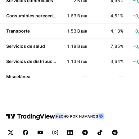
Servicios comerciales
2 B
4,95%
+0
EUR
Consumibles perecederos
1,63 B
4,51%
−0
EUR
Transporte
1,53 B
4,13%
+0
EUR
Servicios de salud
1,18 B
7,85%
+0
EUR
Servicios de distribución
1,13 B
3,64%
+0
EUR
Miscelánea
—
—
HECHO POR HUMANOS