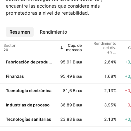
encuentre las acciones que considere más
prometedoras a nivel de rentabilidad.
Resumen
Más
Rendimiento
Rendimiento
Sector
Cap. de
del div.
C
mercado
en %
(indicado)
Fabricación de productos
95,91 B
2,64%
+0
EUR
Finanzas
95,49 B
1,68%
+0
EUR
Tecnología electrónica
81,6 B
2,13%
−0
EUR
Industrias de proceso
36,89 B
3,95%
−0
EUR
Tecnologías sanitarias
23,83 B
2,13%
+0
EUR