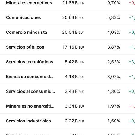
Minerales energéticos
21,86 B
0,70%
−0
EUR
Comunicaciones
20,63 B
5,33%
+1
EUR
Comercio minorista
20,04 B
4,03%
+0
EUR
Servicios públicos
17,16 B
3,87%
+1
EUR
Servicios tecnológicos
5,42 B
2,52%
+3
EUR
Bienes de consumo duraderos
4,18 B
3,02%
+1
EUR
Servicios al consumidor
3,43 B
4,30%
+0
EUR
Minerales no energéticos
3,34 B
1,97%
−1
EUR
Servicios industriales
2,22 B
1,50%
+0
EUR