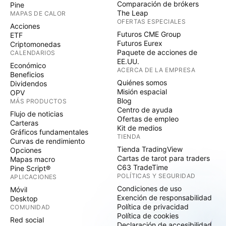
Comparación de brókers
Pine
The Leap
MAPAS DE CALOR
OFERTAS ESPECIALES
Acciones
Futuros CME Group
ETF
Futuros Eurex
Criptomonedas
Paquete de acciones de
CALENDARIOS
EE.UU.
Económico
ACERCA DE LA EMPRESA
Beneficios
Quiénes somos
Dividendos
Misión espacial
OPV
Blog
MÁS PRODUCTOS
Centro de ayuda
Flujo de noticias
Ofertas de empleo
Carteras
Kit de medios
Gráficos fundamentales
TIENDA
Curvas de rendimiento
Tienda TradingView
Opciones
Cartas de tarot para traders
Mapas macro
C63 TradeTime
Pine Script®
POLÍTICAS Y SEGURIDAD
APLICACIONES
Condiciones de uso
Móvil
Exención de responsabilidad
Desktop
Política de privacidad
COMUNIDAD
Política de cookies
Red social
Declaración de accesibilidad