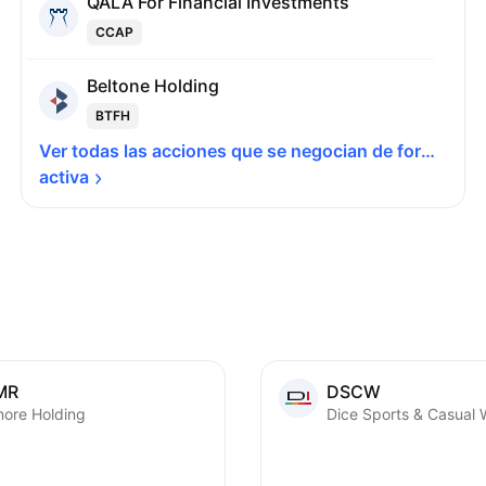
QALA For Financial Investments
CCAP
Beltone Holding
BTFH
Ver todas las acciones que se negocian de forma 
activa
MR
DSCW
more Holding