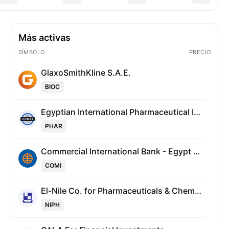
Más activas
SÍMBOLO
PRECIO
GlaxoSmithKline S.A.E.
BIOC
Egyptian International Pharmaceutical Industries Co.
PHAR
Commercial International Bank - Egypt (CIB) S.A.E.
COMI
El-Nile Co. for Pharmaceuticals & Chemical Industries
NIPH