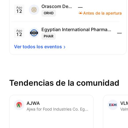
Orascom Development Egypt (S.A.E)
—
Ago
12
Antes de la apertura
ORHD
Egyptian International Pharmaceutical Industries Co.
Ago
—
12
PHAR
Ver todos los 
eventos
Tendencias de la comunidad
AJWA
VL
Ajwa for Food Industries Co. Egypt
Val