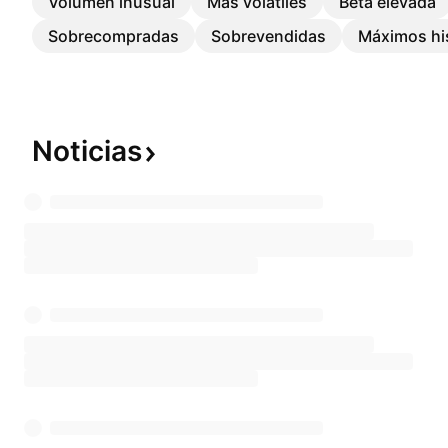
Volumen inusual
Más volátiles
Beta elevada
Sobrecompradas
Sobrevendidas
Máximos hi
Noticias