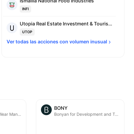
Ismailia National Food Industries
INFI
Utopia Real Estate Investment & Tourism SAE
UTOP
Ver todas las acciones con volumen 
inusual
BONY
Dice Sports & Casual Wear Manufacturers SAE
Bonyan for Development and Trade