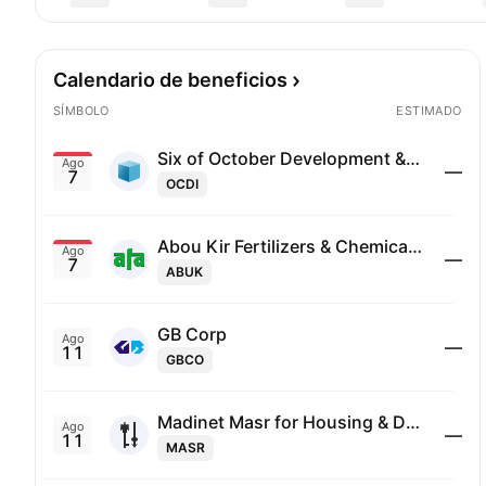
Calendario de beneficios
SÍMBOLO
ESTIMADO
Six of October Development & Investment (SODIC)
Ago
—
7
OCDI
Abou Kir Fertilizers & Chemical Industries Co.
Ago
—
7
ABUK
GB Corp
Ago
—
11
GBCO
Madinet Masr for Housing & Development
Ago
—
11
MASR