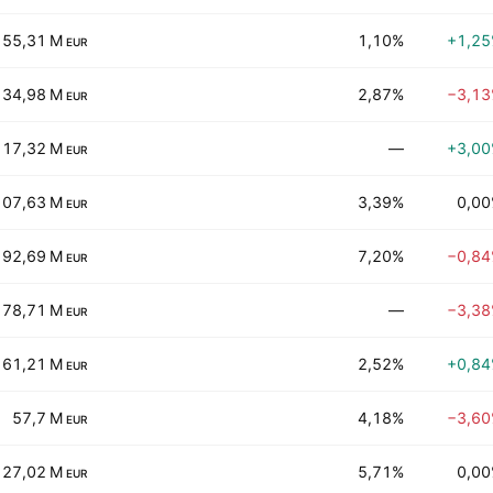
155,31 M
1,10%
+1,2
EUR
134,98 M
2,87%
−3,1
EUR
117,32 M
—
+3,0
EUR
107,63 M
3,39%
0,0
EUR
92,69 M
7,20%
−0,8
EUR
78,71 M
—
−3,3
EUR
61,21 M
2,52%
+0,8
EUR
57,7 M
4,18%
−3,6
EUR
27,02 M
5,71%
0,0
EUR