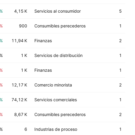
5%
4,15 K
Servicios al consumidor
5
3%
900
Consumibles perecederos
1
0%
11,94 K
Finanzas
2
0%
1 K
Servicios de distribución
1
4%
1 K
Finanzas
1
8%
12,17 K
Comercio minorista
2
4%
74,12 K
Servicios comerciales
1
0%
8,67 K
Consumibles perecederos
2
0%
6
Industrias de proceso
1