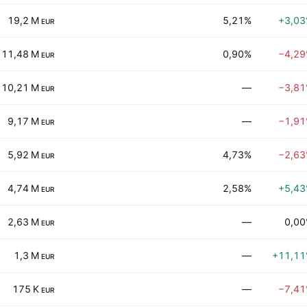
19,2 M
5,21%
+3,0
EUR
11,48 M
0,90%
−4,2
EUR
10,21 M
—
−3,8
EUR
9,17 M
—
−1,9
EUR
5,92 M
4,73%
−2,6
EUR
4,74 M
2,58%
+5,4
EUR
2,63 M
—
0,0
EUR
1,3 M
—
+11,1
EUR
175 K
—
−7,4
EUR