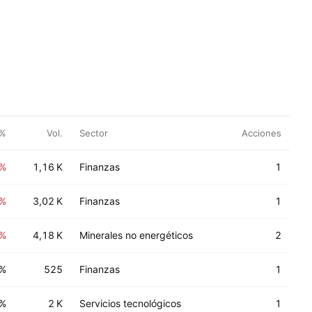
 %
Vol.
Sector
Acciones
8%
1,16 K
Finanzas
1
9%
3,02 K
Finanzas
1
4%
4,18 K
Minerales no energéticos
2
0%
525
Finanzas
1
0%
2 K
Servicios tecnológicos
1