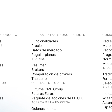
 PRODUCTO
HERRAMIENTAS Y SUSCRIPCIONES
COMU
s
Funcionalidades
Red s
ES
Precios
Muro 
Datos de mercado
Recom
Regalar planes
Progr
TRADING
Norma
Mode
as
Resumen
IDEAS
Brókers
Comparación de brókers
Tradi
The Leap
Forma
ALOR
OFERTAS ESPECIALES
Selec
PINE 
Futuros CME Group
Futuros Eurex
Indic
as
Paquete de acciones de EE.UU.
Wizar
S
ACERCA DE LA EMPRESA
Autó
Espac
Quiénes somos