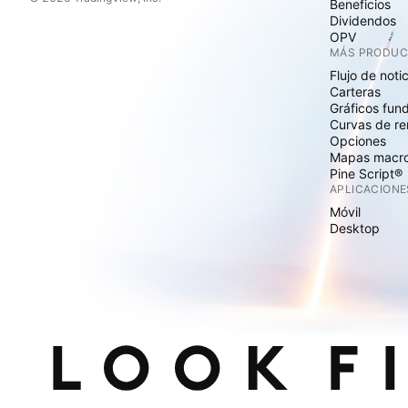
Beneficios
Dividendos
OPV
MÁS PRODU
Flujo de noti
Carteras
Gráficos fun
Curvas de re
Opciones
Mapas macr
Pine Script®
APLICACIONE
Móvil
Desktop