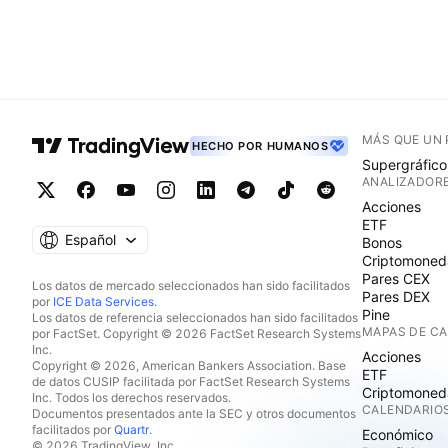
MÁS QUE UN
HECHO POR HUMANOS
Supergráfico
ANALIZADOR
Acciones
ETF
Español
Bonos
Criptomoned
Pares CEX
Los datos de mercado seleccionados han sido facilitados
Pares DEX
por
ICE Data Services
.
Pine
Los datos de referencia seleccionados han sido facilitados
MAPAS DE C
por FactSet. Copyright © 2026 FactSet Research Systems
Inc.
Acciones
Copyright © 2026, American Bankers Association. Base
ETF
de datos CUSIP facilitada por FactSet Research Systems
Criptomoned
Inc. Todos los derechos reservados.
CALENDARIO
Documentos presentados ante la SEC y otros documentos
facilitados por
Quartr
.
Económico
© 2026 TradingView, Inc.