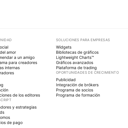
NIDAD
SOLUCIONES PARA EMPRESAS
ocial
Widgets
del amor
Bibliotecas de gráficos
endar a un amigo
Lightweight Charts™
ama para creadores
Gráficos avanzados
s internas
Plataforma de trading
radores
OPORTUNIDADES DE CRECIMIENTO
Publicidad
ng
Integración de brókers
ción
Programa de socios
ciones de los editores
Programa de formación
SCRIPT
adores y estrategias
ds
nomos
ios de pago