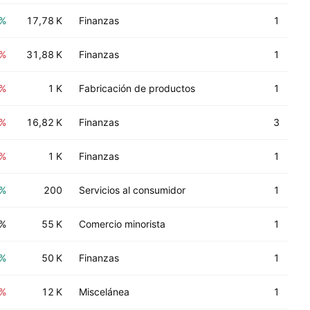
3%
17,78 K
Finanzas
1
9%
31,88 K
Finanzas
1
1%
1 K
Fabricación de productos
1
1%
16,82 K
Finanzas
3
3%
1 K
Finanzas
1
3%
200
Servicios al consumidor
1
0%
55 K
Comercio minorista
1
1%
50 K
Finanzas
1
1%
12 K
Miscelánea
1