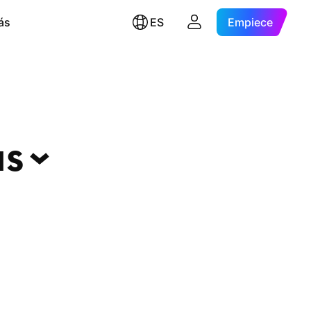
ás
ES
Empiece
as