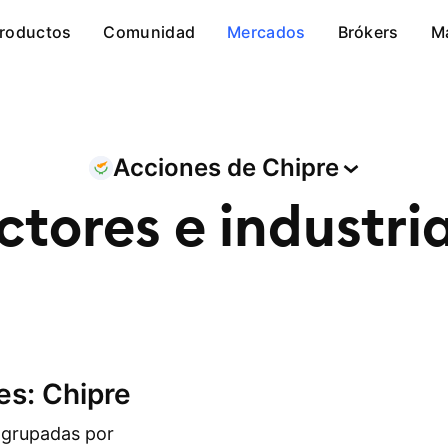
roductos
Comunidad
Mercados
Brókers
M
Acciones de
Chipre
ctores e
industri
es: Chipre
agrupadas por