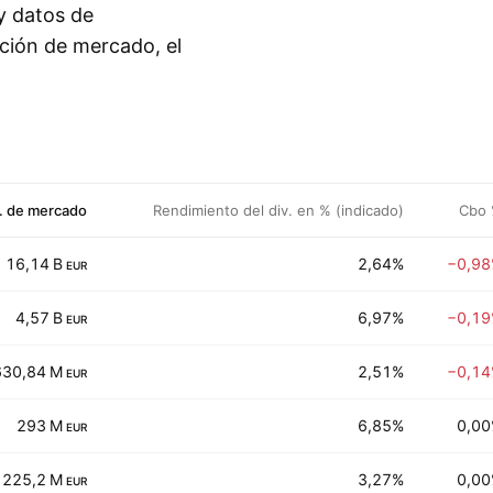
 y datos de
ación de mercado, el
. de mercado
Rendimiento del div. en % (indicado)
Cbo
16,14 B
2,64%
−0,9
EUR
4,57 B
6,97%
−0,1
EUR
630,84 M
2,51%
−0,1
EUR
293 M
6,85%
0,0
EUR
225,2 M
3,27%
0,0
EUR