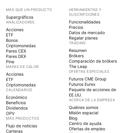
MÁS QUE UN PRODUCTO
HERRAMIENTAS Y
SUSCRIPCIONES
Supergráficos
Funcionalidades
ANALIZADORES
Precios
Acciones
Datos de mercado
ETF
Regalar planes
Bonos
TRADING
Criptomonedas
Resumen
Pares CEX
Brókers
Pares DEX
Comparación de brókers
Pine
The Leap
MAPAS DE CALOR
OFERTAS ESPECIALES
Acciones
Futuros CME Group
ETF
Futuros Eurex
Criptomonedas
Paquete de acciones de
CALENDARIOS
EE.UU.
Económico
ACERCA DE LA EMPRESA
Beneficios
Quiénes somos
Dividendos
Misión espacial
OPV
Blog
MÁS PRODUCTOS
Centro de ayuda
Flujo de noticias
Ofertas de empleo
Carteras