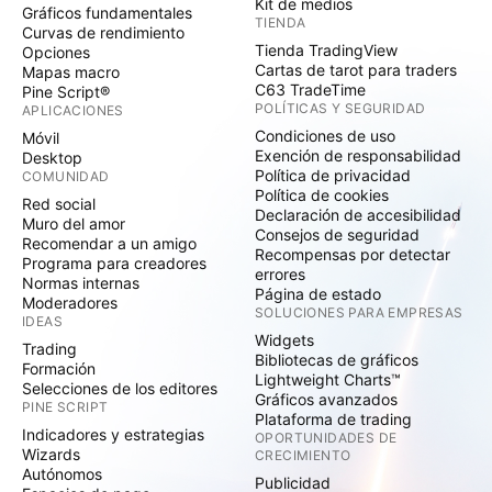
Kit de medios
Gráficos fundamentales
TIENDA
Curvas de rendimiento
Tienda TradingView
Opciones
Cartas de tarot para traders
Mapas macro
C63 TradeTime
Pine Script®
POLÍTICAS Y SEGURIDAD
APLICACIONES
Condiciones de uso
Móvil
Exención de responsabilidad
Desktop
Política de privacidad
COMUNIDAD
Política de cookies
Red social
Declaración de accesibilidad
Muro del amor
Consejos de seguridad
Recomendar a un amigo
Recompensas por detectar
Programa para creadores
errores
Normas internas
Página de estado
Moderadores
SOLUCIONES PARA EMPRESAS
IDEAS
Widgets
Trading
Bibliotecas de gráficos
Formación
Lightweight Charts™
Selecciones de los editores
Gráficos avanzados
PINE SCRIPT
Plataforma de trading
Indicadores y estrategias
OPORTUNIDADES DE
Wizards
CRECIMIENTO
Autónomos
Publicidad