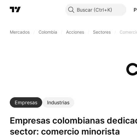
Buscar
P
Mercados
/
Colombia
/
Acciones
/
Sectores
/
Comercio
C
Empresas
Industrias
Empresas colombianas dedicadas a un
sector: comercio minorista