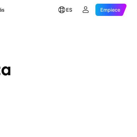
ás
ES
Empiece
ta