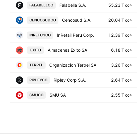
Falabella S.A.
55,23 T
FALABELLCO
COP
Cencosud S.A.
20,04 T
CENCOSUDCO
COP
InRetail Peru Corp.
12,39 T
INRETC1CO
COP
Almacenes Exito SA
6,18 T
EXITO
COP
Organizacion Terpel SA
3,26 T
TERPEL
COP
Ripley Corp S.A.
2,64 T
RIPLEYCO
COP
SMU SA
2,55 T
SMUCO
COP