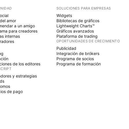
NIDAD
SOLUCIONES PARA EMPRESAS
ocial
Widgets
del amor
Bibliotecas de gráficos
endar a un amigo
Lightweight Charts™
ama para creadores
Gráficos avanzados
s internas
Plataforma de trading
radores
OPORTUNIDADES DE CRECIMIENTO
Publicidad
ng
Integración de brókers
ción
Programa de socios
ciones de los editores
Programa de formación
SCRIPT
adores y estrategias
ds
nomos
ios de pago