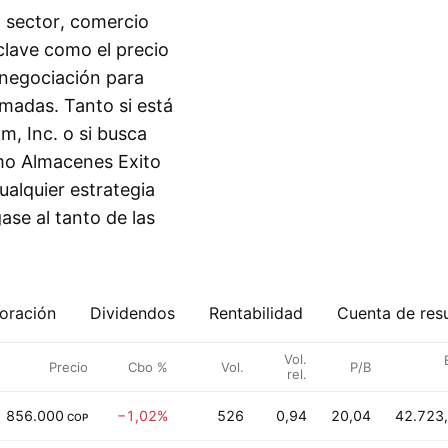
 sector, comercio
 clave como el precio
 negociación para
madas. Tanto si está
, Inc. o si busca
mo Almacenes Exito
cualquier estrategia
se al tanto de las
oración
Dividendos
Rentabilidad
Cuenta de res
Vol.
Precio
Cbo %
Vol.
P/B
rel.
856.000
−1,02%
526
0,94
20,04
42.723
COP