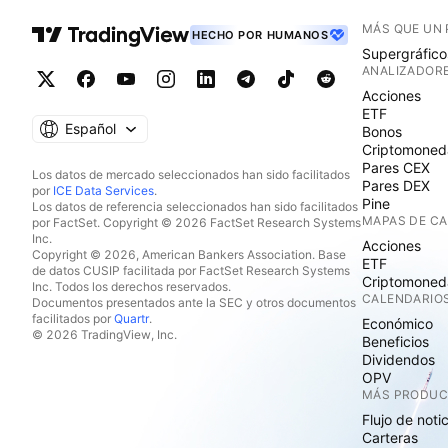
MÁS QUE UN
HECHO POR HUMANOS
Supergráfico
ANALIZADOR
Acciones
ETF
Español
Bonos
Criptomoned
Pares CEX
Los datos de mercado seleccionados han sido facilitados
Pares DEX
por
ICE Data Services
.
Pine
Los datos de referencia seleccionados han sido facilitados
MAPAS DE C
por FactSet. Copyright © 2026 FactSet Research Systems
Inc.
Acciones
Copyright © 2026, American Bankers Association. Base
ETF
de datos CUSIP facilitada por FactSet Research Systems
Criptomoned
Inc. Todos los derechos reservados.
CALENDARIO
Documentos presentados ante la SEC y otros documentos
facilitados por
Quartr
.
Económico
© 2026 TradingView, Inc.
Beneficios
Dividendos
OPV
MÁS PRODU
Flujo de noti
Carteras