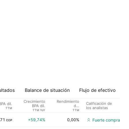
ultados
Balance de situación
Flujo de efectivo
Crecimiento
Rendimiento
Calificación de
BPA dil.
BPA dil.
del
los analistas
TTM
dividendo %
TTM YoY
TTM
,71
+59,74%
0,00%
Fuerte compra
COP