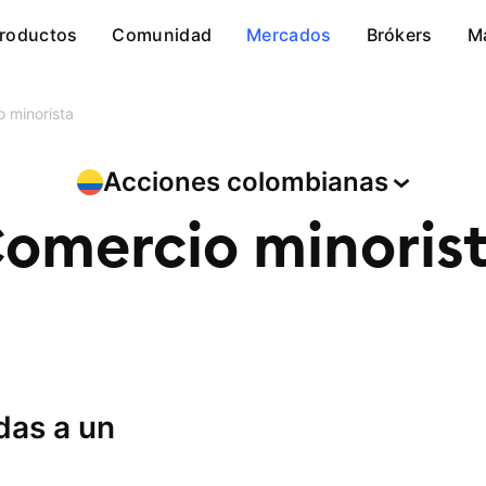
roductos
Comunidad
Mercados
Brókers
M
 minorista
Acciones
colombianas
omercio minoris