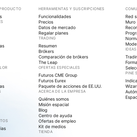
 PRODUCTO
HERRAMIENTAS Y SUSCRIPCIONES
COMU
s
Funcionalidades
Red s
ES
Precios
Muro 
Datos de mercado
Recom
Regalar planes
Progr
TRADING
Norma
Mode
as
Resumen
IDEAS
Brókers
Comparación de brókers
Tradi
The Leap
Forma
ALOR
OFERTAS ESPECIALES
Selec
PINE 
Futuros CME Group
Futuros Eurex
Indic
as
Paquete de acciones de EE.UU.
Wizar
S
ACERCA DE LA EMPRESA
Autó
Espac
Quiénes somos
Misión espacial
Blog
Centro de ayuda
CTOS
Ofertas de empleo
Kit de medios
cias
TIENDA