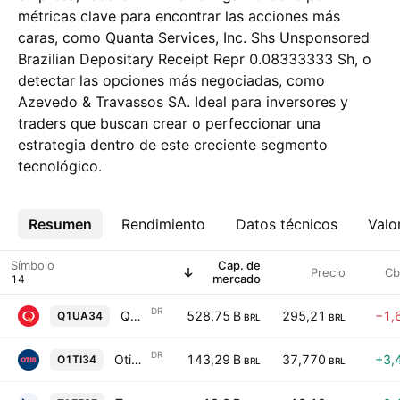
métricas clave para encontrar las acciones más
caras, como Quanta Services, Inc. Shs Unsponsored
Brazilian Depositary Receipt Repr 0.08333333 Sh, o
detectar las opciones más negociadas, como
Azevedo & Travassos SA. Ideal para inversores y
traders que buscan crear o perfeccionar una
estrategia dentro de este creciente segmento
tecnológico.
Resumen
Más
Rendimiento
Datos técnicos
Valo
Símbolo
Cap. de
Precio
Cb
mercado
DR
Quanta Services, Inc. Shs Unsponsored Brazilian Depositary Receipt Repr 0.08333333 Sh
528,75 B
295,21
−1,
Q1UA34
BRL
BRL
DR
Otis Worldwide Corporation Shs Unsponsored Brazilian Depositary Receipt Repr 0.5 Sh
143,29 B
37,770
+3,
O1TI34
BRL
BRL