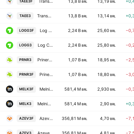
Transmissora Alianca De Energia Eletrica S.A.
13,8 B
13,19
+0,
TAEE3F
BRL
BRL
Transmissora Alianca De Energia Eletrica S.A.
13,8 B
13,14
+0,
TAEE3
BRL
BRL
Log Commercial Properties e Participacoes SA
2,24 B
25,60
−0,
LOGG3F
BRL
BRL
Log Commercial Properties e Participacoes SA
2,24 B
25,80
−0,
LOGG3
BRL
BRL
Priner Servicos Industriais SA
1,07 B
18,95
−2,
PRNR3
BRL
BRL
Priner Servicos Industriais SA
1,07 B
18,80
−3,
PRNR3F
BRL
BRL
Melnick Desenvolvimento Imobiliario SA
581,4 M
2,930
−0,
MELK3F
BRL
BRL
Melnick Desenvolvimento Imobiliario SA
581,4 M
2,90
+0,
MELK3
BRL
BRL
Azevedo & Travassos SA
356,81 M
4,70
−7,
AZEV3F
BRL
BRL
Azevedo & Travassos SA
356,81 M
4,81
−7,
AZEV3
BRL
BRL