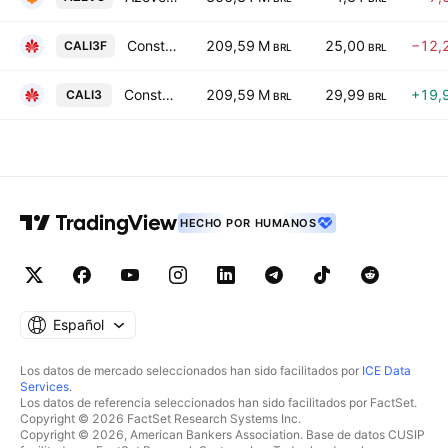
Construtora Adolpho Lindenberg SA
209,59 M
25,00
−12,
CALI3F
BRL
BRL
Construtora Adolpho Lindenberg SA
209,59 M
29,99
+19,
CALI3
BRL
BRL
HECHO POR HUMANOS
Español
Los datos de mercado seleccionados han sido facilitados por
ICE Data
Services
.
Los datos de referencia seleccionados han sido facilitados por FactSet.
Copyright © 2026 FactSet Research Systems Inc.
Copyright © 2026, American Bankers Association. Base de datos CUSIP