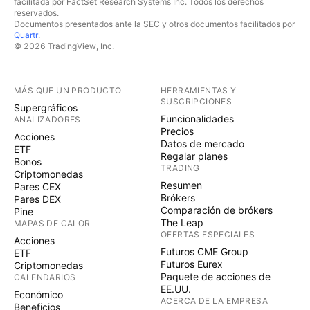
facilitada por FactSet Research Systems Inc. Todos los derechos
reservados.
Documentos presentados ante la SEC y otros documentos facilitados por
Quartr
.
© 2026 TradingView, Inc.
MÁS QUE UN PRODUCTO
HERRAMIENTAS Y
SUSCRIPCIONES
Supergráficos
Funcionalidades
ANALIZADORES
Precios
Acciones
Datos de mercado
ETF
Regalar planes
Bonos
TRADING
Criptomonedas
Resumen
Pares CEX
Brókers
Pares DEX
Comparación de brókers
Pine
The Leap
MAPAS DE CALOR
OFERTAS ESPECIALES
Acciones
Futuros CME Group
ETF
Futuros Eurex
Criptomonedas
Paquete de acciones de
CALENDARIOS
EE.UU.
Económico
ACERCA DE LA EMPRESA
Beneficios