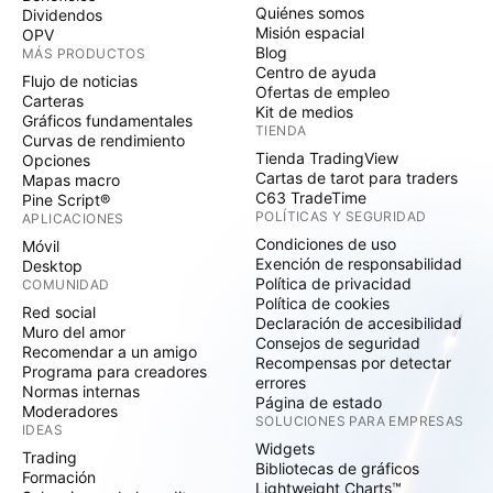
Quiénes somos
Dividendos
Misión espacial
OPV
Blog
MÁS PRODUCTOS
Centro de ayuda
Flujo de noticias
Ofertas de empleo
Carteras
Kit de medios
Gráficos fundamentales
TIENDA
Curvas de rendimiento
Tienda TradingView
Opciones
Cartas de tarot para traders
Mapas macro
C63 TradeTime
Pine Script®
POLÍTICAS Y SEGURIDAD
APLICACIONES
Condiciones de uso
Móvil
Exención de responsabilidad
Desktop
Política de privacidad
COMUNIDAD
Política de cookies
Red social
Declaración de accesibilidad
Muro del amor
Consejos de seguridad
Recomendar a un amigo
Recompensas por detectar
Programa para creadores
errores
Normas internas
Página de estado
Moderadores
SOLUCIONES PARA EMPRESAS
IDEAS
Widgets
Trading
Bibliotecas de gráficos
Formación
Lightweight Charts™