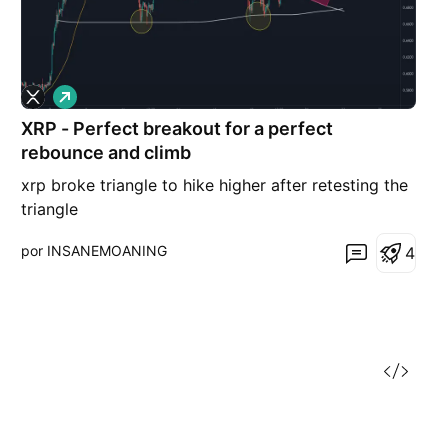
L
a
XRP - Perfect breakout for a perfect
r
g
rebounce and climb
o
xrp broke triangle to hike higher after retesting the
triangle
por INSANEMOANING
4