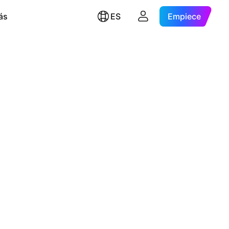
ás
ES
Empiece