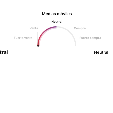
Medias móviles
Neutral
Venta
Compra
Fuerte venta
Fuerte compra
tral
Neutral