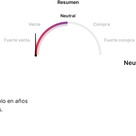
Resumen
Neutral
Venta
Compra
Fuerte venta
Fuerte compra
Neu
olo en años
s.