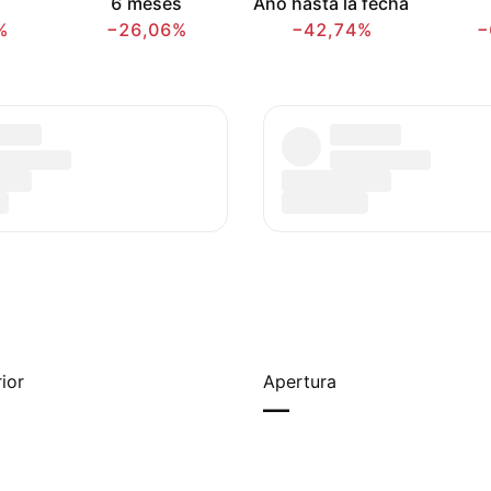
6 meses
Año hasta la fecha
%
−26,06%
−42,74%
−
ior
Apertura
—