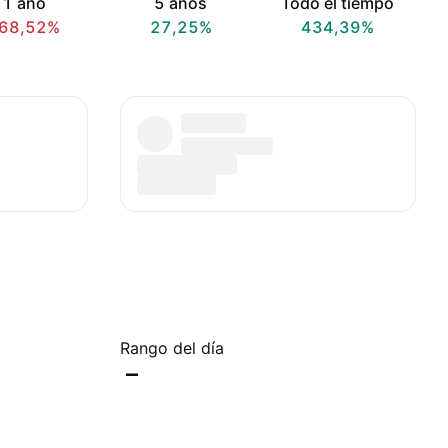
1 año
5 años
Todo el tiempo
68,52%
27,25%
434,39%
Rango del día
–