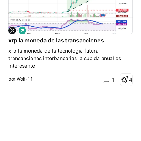
L
a
xrp la moneda de las transacciones
r
g
xrp la moneda de la tecnologia futura
o
transanciones interbancarias la subida anual es
interesante
por Wolf-11
1
4