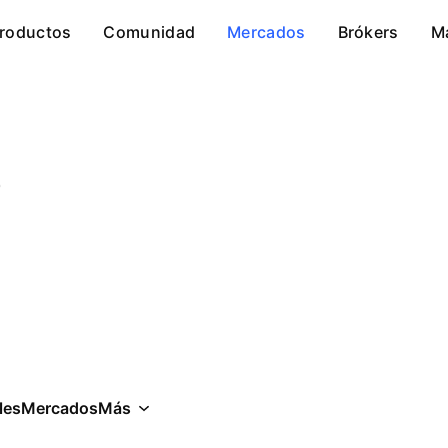
roductos
Comunidad
Mercados
Brókers
M
o
les
Mercados
Más