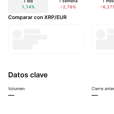
1 día
1 semana
1 mes
1,14%
−2,76%
−6,27
Comparar con XRP/EUR
Datos clave
Volumen
Cierre anter
—
—