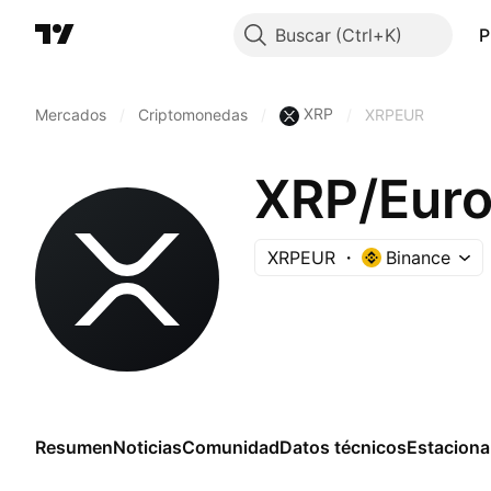
Buscar
P
XRP
Mercados
/
Criptomonedas
/
/
XRPEUR
XRP/Eur
XRPEUR
Binance
Resumen
Noticias
Comunidad
Datos técnicos
Estaciona