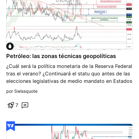
Petróleo: las zonas técnicas geopolíticas
¿Cuál será la política monetaria de la Reserva Federal
tras el verano? ¿Continuará el statu quo antes de las
elecciones legislativas de medio mandato en Estados
Unidos? Gran parte de la respuesta dependerá de las
por Swissquote
perspectivas de la inflación estadounidense. La Fed
se centra principalmente en la inflación subyacente,
7
que excluye el precio del petróleo. Sin embargo, si la
inflación general, que sí incluye la energía,
permanece demasiado elevada durante demasiado
tiempo, puede terminar afectando al conjunto de la