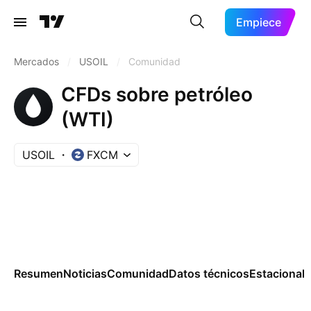
Empiece
Mercados
/
USOIL
/
Comunidad
CFDs sobre petróleo
(WTI)
USOIL
FXCM
Resumen
Noticias
Comunidad
Datos técnicos
Estacional