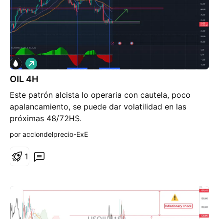
riesgo de perder su dinero. Por favor, consulte
nuestro aviso de riesgo completo en nuestro sitio
web.
L
a
OIL 4H
r
g
Este patrón alcista lo operaria con cautela, poco
o
apalancamiento, se puede dar volatilidad en las
próximas 48/72HS.
por acciondelprecio-ExE
1