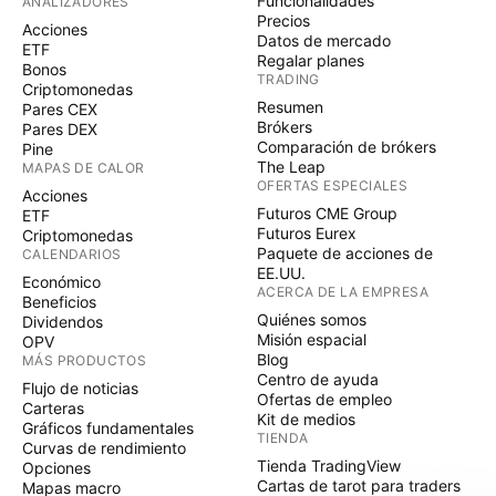
Funcionalidades
ANALIZADORES
sobre la base de este contenido. El uso de marcas o
Precios
Acciones
Datos de mercado
marcas registradas de terceros es meramente
ETF
Regalar planes
Bonos
informativo y no implica la aprobación por parte de
TRADING
Criptomonedas
Swissquote, o que el propietario de la marca haya
Resumen
Pares CEX
autorizado a Swissquote a promocionar sus
Brókers
Pares DEX
Comparación de brókers
Pine
productos o servicios. Swissquote es la marca
The Leap
MAPAS DE CALOR
comercial para las actividades de Swissquote Bank
OFERTAS ESPECIALES
Acciones
Ltd (Suiza) regulada por la FINMA, Swissquote
Futuros CME Group
ETF
Capital Markets Limited regulada por la CySEC
Futuros Eurex
Criptomonedas
Paquete de acciones de
CALENDARIOS
(Chipre), Swissquote Bank Europe SA (Luxemburgo)
EE.UU.
Económico
regulada por la CSSF, Swissquote Ltd (Reino Unido)
ACERCA DE LA EMPRESA
Beneficios
regulada por la FCA, Swissquote Financial Services
Quiénes somos
Dividendos
(Malta) Ltd regulada por la Autoridad de Servicios
Misión espacial
OPV
Blog
MÁS PRODUCTOS
Financieros de Malta, Swissquote MEA Ltd. (EAU)
Centro de ayuda
Flujo de noticias
regulada por la Autoridad de Servicios Financieros de
Ofertas de empleo
Carteras
Dubai, Swissquote MEA Ltd. (EAU) regulada por la
Kit de medios
Gráficos fundamentales
TIENDA
Autoridad de Servicios Financieros de Dubai. (EAU)
Curvas de rendimiento
Tienda TradingView
Opciones
regulada por la Autoridad de Servicios Financieros de
Cartas de tarot para traders
Mapas macro