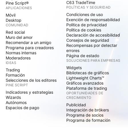
Dubai, Swissquote Pte Ltd (Singapur) regulada por la
C63 TradeTime
Pine Script®
Autoridad Monetaria de Singapur, Swissquote Asia
POLÍTICAS Y SEGURIDAD
APLICACIONES
Limited (Hong Kong) autorizada por la Comisión de
Condiciones de uso
Móvil
Exención de responsabilidad
Desktop
Valores y Futuros de Hong Kong (SFC) y Swissquote
Política de privacidad
COMUNIDAD
South Africa (Pty) Ltd supervisada por la FSCA. Los
Política de cookies
Red social
productos y servicios de Swissquote están
Declaración de accesibilidad
Muro del amor
Consejos de seguridad
destinados únicamente a las personas autorizadas a
Recomendar a un amigo
Recompensas por detectar
Programa para creadores
recibirlos en virtud de la legislación local. Todas las
errores
Normas internas
inversiones conllevan cierto grado de riesgo. El
Página de estado
Moderadores
SOLUCIONES PARA EMPRESAS
riesgo de pérdida en la negociación o tenencia de
IDEAS
Widgets
instrumentos financieros puede ser sustancial. El
Trading
Bibliotecas de gráficos
Formación
valor de los instrumentos financieros, incluyendo
Lightweight Charts™
Selecciones de los editores
pero no limitándose a acciones, bonos, criptodivisas
Gráficos avanzados
PINE SCRIPT
Plataforma de trading
y otros activos, puede fluctuar tanto al alza como a
Indicadores y estrategias
OPORTUNIDADES DE
la baja. Existe un riesgo significativo de pérdida
Wizards
CRECIMIENTO
Autónomos
financiera al comprar, vender, mantener, apostar o
Publicidad
Espacios de pago
invertir en estos instrumentos. SQBE no hace
Integración de brókers
Programa de socios
recomendaciones con respecto a ninguna inversión
Programa de formación
específica, transacción, o el uso de cualquier