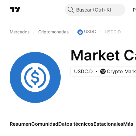
Buscar
P
USDC
Mercados
/
Criptomonedas
/
/
USDC.D
Market 
USDC.D
Crypto Marke
Resumen
Comunidad
Datos técnicos
Estacionales
Más