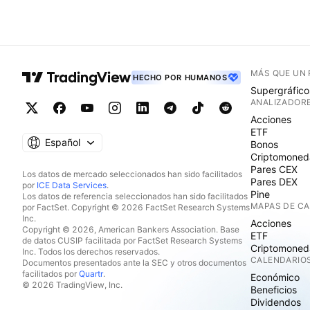
MÁS QUE UN
HECHO POR HUMANOS
Supergráfico
ANALIZADOR
Acciones
ETF
Español
Bonos
Criptomoned
Pares CEX
Los datos de mercado seleccionados han sido facilitados
Pares DEX
por
ICE Data Services
.
Pine
Los datos de referencia seleccionados han sido facilitados
MAPAS DE C
por FactSet. Copyright © 2026 FactSet Research Systems
Inc.
Acciones
Copyright © 2026, American Bankers Association. Base
ETF
de datos CUSIP facilitada por FactSet Research Systems
Criptomoned
Inc. Todos los derechos reservados.
CALENDARIO
Documentos presentados ante la SEC y otros documentos
facilitados por
Quartr
.
Económico
© 2026 TradingView, Inc.
Beneficios
Dividendos