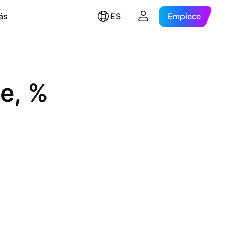
ás
ES
Empiece
e, %