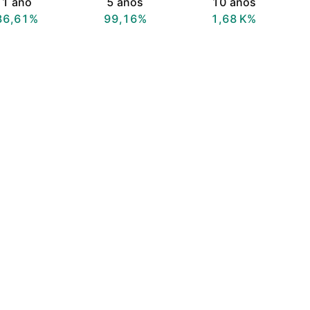
1 año
5 años
10 años
86,61%
99,16%
‪1,68 K‬%