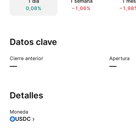
1 día
1 semana
1 mes
0,08%
−1,06%
−1,98
Datos clave
Cierre anterior
Apertura
—
—
Detalles
Moneda
USDC