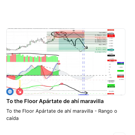
C
o
To the Floor Apártate de ahí maravilla
r
t
To the Floor Apártate de ahí maravilla - Rango o
o
caída