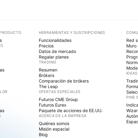
 PRODUCTO
HERRAMIENTAS Y SUSCRIPCIONES
COMU
s
Funcionalidades
Red s
ES
Precios
Muro 
Datos de mercado
Recom
Regalar planes
Progr
TRADING
Norma
Mode
as
Resumen
IDEAS
Brókers
Comparación de brókers
Tradi
The Leap
Forma
ALOR
OFERTAS ESPECIALES
Selec
PINE 
Futuros CME Group
Futuros Eurex
Indic
as
Paquete de acciones de EE.UU.
Wizar
S
ACERCA DE LA EMPRESA
Autó
Espac
Quiénes somos
Misión espacial
Blog