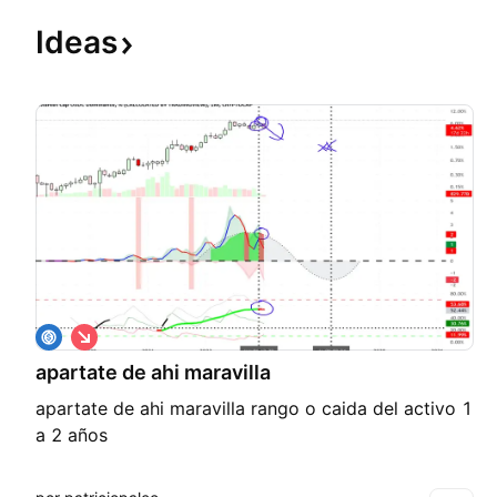
Ideas
C
o
apartate de ahi maravilla
r
t
apartate de ahi maravilla rango o caida del activo 1
o
a 2 años