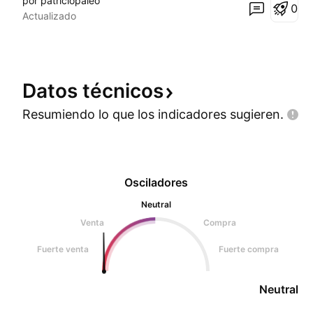
por patriciopaleo
0
Actualizado
Datos
técnicos
Resumiendo lo que los indicadores
sugieren.
Osciladores
Neutral
Venta
Compra
Fuerte venta
Fuerte compra
Neutral