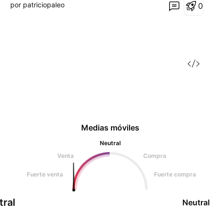
por patriciopaleo
0
Medias móviles
Neutral
Venta
Compra
Fuerte venta
Fuerte compra
tral
Neutral