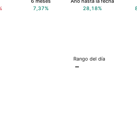
6 meses
Año hasta la fecha
%
7,37%
28,18%
Rango del día
–