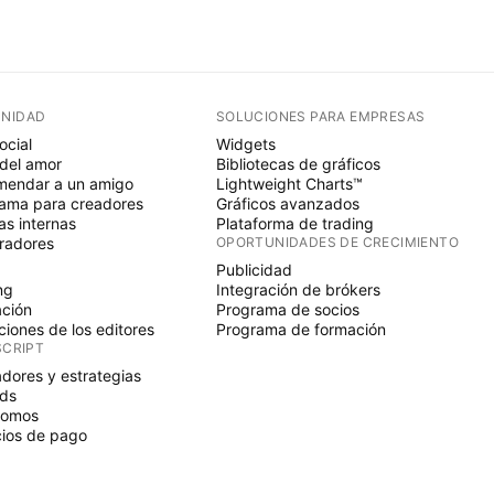
NIDAD
SOLUCIONES PARA EMPRESAS
ocial
Widgets
del amor
Bibliotecas de gráficos
endar a un amigo
Lightweight Charts™
ama para creadores
Gráficos avanzados
s internas
Plataforma de trading
radores
OPORTUNIDADES DE CRECIMIENTO
Publicidad
ng
Integración de brókers
ción
Programa de socios
ciones de los editores
Programa de formación
SCRIPT
adores y estrategias
ds
nomos
ios de pago