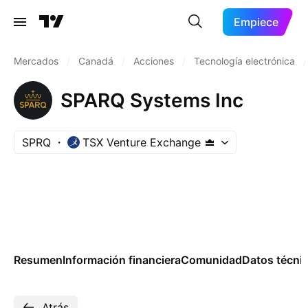
Empiece
Mercados
/
Canadá
/
Acciones
/
Tecnología electrónica
/
SPARQ Systems Inc
SPRQ
TSX Venture Exchange
Resumen
Información financiera
Comunidad
Datos técni
Atrás