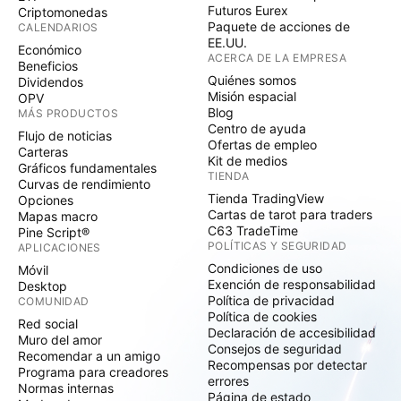
Futuros Eurex
Criptomonedas
Paquete de acciones de
CALENDARIOS
EE.UU.
Económico
ACERCA DE LA EMPRESA
Beneficios
Quiénes somos
Dividendos
Misión espacial
OPV
Blog
MÁS PRODUCTOS
Centro de ayuda
Flujo de noticias
Ofertas de empleo
Carteras
Kit de medios
Gráficos fundamentales
TIENDA
Curvas de rendimiento
Tienda TradingView
Opciones
Cartas de tarot para traders
Mapas macro
C63 TradeTime
Pine Script®
POLÍTICAS Y SEGURIDAD
APLICACIONES
Condiciones de uso
Móvil
Exención de responsabilidad
Desktop
Política de privacidad
COMUNIDAD
Política de cookies
Red social
Declaración de accesibilidad
Muro del amor
Consejos de seguridad
Recomendar a un amigo
Recompensas por detectar
Programa para creadores
errores
Normas internas
Página de estado