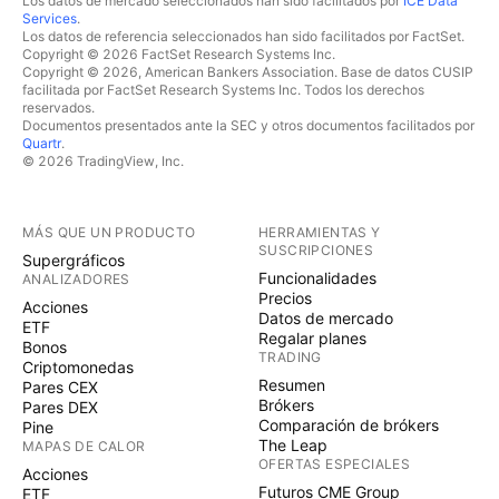
Los datos de mercado seleccionados han sido facilitados por
ICE Data
Services
.
Los datos de referencia seleccionados han sido facilitados por FactSet.
Copyright © 2026 FactSet Research Systems Inc.
Copyright © 2026, American Bankers Association. Base de datos CUSIP
facilitada por FactSet Research Systems Inc. Todos los derechos
reservados.
Documentos presentados ante la SEC y otros documentos facilitados por
Quartr
.
© 2026 TradingView, Inc.
MÁS QUE UN PRODUCTO
HERRAMIENTAS Y
SUSCRIPCIONES
Supergráficos
Funcionalidades
ANALIZADORES
Precios
Acciones
Datos de mercado
ETF
Regalar planes
Bonos
TRADING
Criptomonedas
Resumen
Pares CEX
Brókers
Pares DEX
Comparación de brókers
Pine
The Leap
MAPAS DE CALOR
OFERTAS ESPECIALES
Acciones
Futuros CME Group
ETF