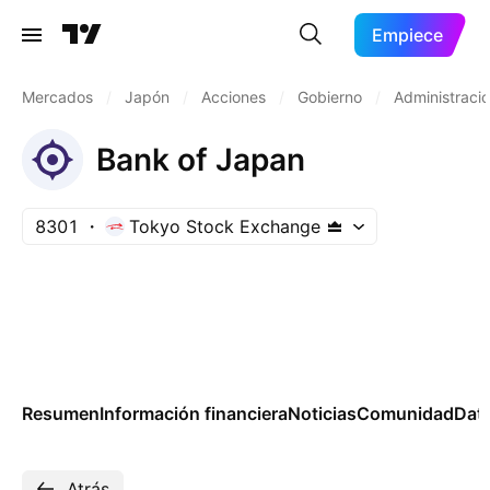
Empiece
Mercados
/
Japón
/
Acciones
/
Gobierno
/
Administraci
Bank of Japan
8301
Tokyo Stock Exchange
Resumen
Información financiera
Noticias
Comunidad
Dat
Atrás