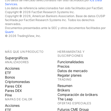
Los datos de mercado seleccionados han sido facilitados por
ICE Data
Services
.
Los datos de referencia seleccionados han sido facilitados por FactSet.
Copyright © 2026 FactSet Research Systems Inc.
Copyright © 2026, American Bankers Association. Base de datos CUSIP
facilitada por FactSet Research Systems Inc. Todos los derechos
reservados.
Documentos presentados ante la SEC y otros documentos facilitados por
Quartr
.
© 2026 TradingView, Inc.
MÁS QUE UN PRODUCTO
HERRAMIENTAS Y
SUSCRIPCIONES
Supergráficos
Funcionalidades
ANALIZADORES
Precios
Acciones
Datos de mercado
ETF
Regalar planes
Bonos
TRADING
Criptomonedas
Resumen
Pares CEX
Brókers
Pares DEX
Comparación de brókers
Pine
The Leap
MAPAS DE CALOR
OFERTAS ESPECIALES
Acciones
Futuros CME Group
ETF