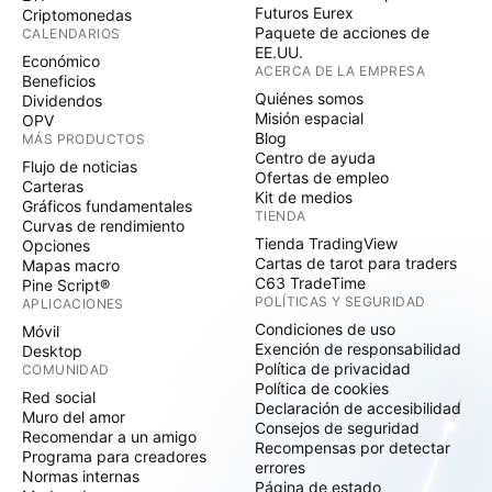
Futuros Eurex
Criptomonedas
Paquete de acciones de
CALENDARIOS
EE.UU.
Económico
ACERCA DE LA EMPRESA
Beneficios
Quiénes somos
Dividendos
Misión espacial
OPV
Blog
MÁS PRODUCTOS
Centro de ayuda
Flujo de noticias
Ofertas de empleo
Carteras
Kit de medios
Gráficos fundamentales
TIENDA
Curvas de rendimiento
Tienda TradingView
Opciones
Cartas de tarot para traders
Mapas macro
C63 TradeTime
Pine Script®
POLÍTICAS Y SEGURIDAD
APLICACIONES
Condiciones de uso
Móvil
Exención de responsabilidad
Desktop
Política de privacidad
COMUNIDAD
Política de cookies
Red social
Declaración de accesibilidad
Muro del amor
Consejos de seguridad
Recomendar a un amigo
Recompensas por detectar
Programa para creadores
errores
Normas internas
Página de estado