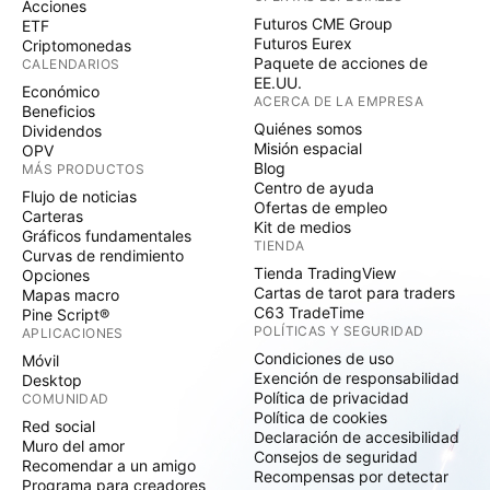
Acciones
Futuros CME Group
ETF
Futuros Eurex
Criptomonedas
Paquete de acciones de
CALENDARIOS
EE.UU.
Económico
ACERCA DE LA EMPRESA
Beneficios
Quiénes somos
Dividendos
Misión espacial
OPV
Blog
MÁS PRODUCTOS
Centro de ayuda
Flujo de noticias
Ofertas de empleo
Carteras
Kit de medios
Gráficos fundamentales
TIENDA
Curvas de rendimiento
Tienda TradingView
Opciones
Cartas de tarot para traders
Mapas macro
C63 TradeTime
Pine Script®
POLÍTICAS Y SEGURIDAD
APLICACIONES
Condiciones de uso
Móvil
Exención de responsabilidad
Desktop
Política de privacidad
COMUNIDAD
Política de cookies
Red social
Declaración de accesibilidad
Muro del amor
Consejos de seguridad
Recomendar a un amigo
Recompensas por detectar
Programa para creadores