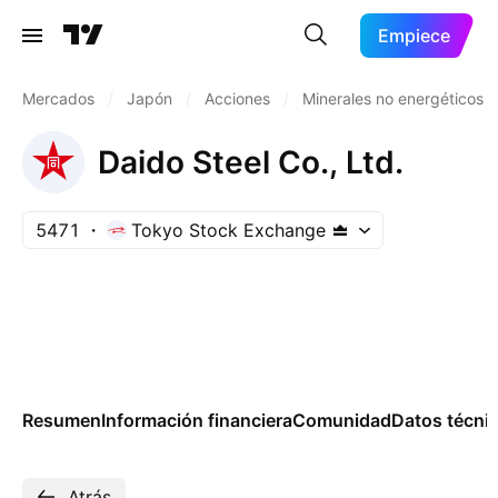
Empiece
Mercados
/
Japón
/
Acciones
/
Minerales no energéticos
Daido Steel Co., Ltd.
5471
Tokyo Stock Exchange
Resumen
Información financiera
Comunidad
Datos técni
Atrás