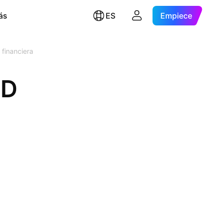
ás
ES
Empiece
 financiera
TD