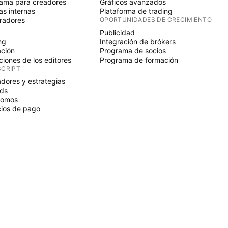
ama para creadores
Gráficos avanzados
s internas
Plataforma de trading
radores
OPORTUNIDADES DE CRECIMIENTO
Publicidad
ng
Integración de brókers
ción
Programa de socios
ciones de los editores
Programa de formación
SCRIPT
adores y estrategias
ds
nomos
ios de pago