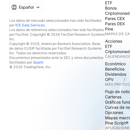
ETF
Español
Bonos
Criptomoned
Pares CEX
Los datos de mercado seleccionados han sido facilitados
Pares DEX
por
ICE Data Services
.
Pine
Los datos de referencia seleccionados han sido facilitados
MAPAS DE C
por FactSet. Copyright © 2026 FactSet Research Systems
Inc.
Acciones
Copyright © 2026, American Bankers Association. Base
ETF
de datos CUSIP facilitada por FactSet Research Systems
Criptomoned
Inc. Todos los derechos reservados.
CALENDARIO
Documentos presentados ante la SEC y otros documentos
facilitados por
Quartr
.
Económico
© 2026 TradingView, Inc.
Beneficios
Dividendos
OPV
MÁS PRODU
Flujo de noti
Carteras
Gráficos fun
Curvas de re
Opciones
Mapas macr
Pine Script®
APLICACIONE