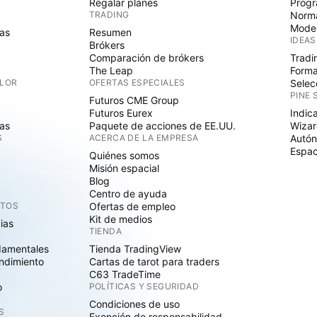
Regalar planes
Progr
TRADING
Norma
Mode
as
Resumen
IDEAS
Brókers
Comparación de brókers
Tradi
The Leap
Forma
ALOR
OFERTAS ESPECIALES
Selec
PINE 
Futuros CME Group
Futuros Eurex
Indic
as
Paquete de acciones de EE.UU.
Wizar
S
ACERCA DE LA EMPRESA
Autó
Espac
Quiénes somos
Misión espacial
Blog
Centro de ayuda
CTOS
Ofertas de empleo
Kit de medios
cias
TIENDA
damentales
Tienda TradingView
ndimiento
Cartas de tarot para traders
C63 TradeTime
o
POLÍTICAS Y SEGURIDAD
Condiciones de uso
S
Exención de responsabilidad