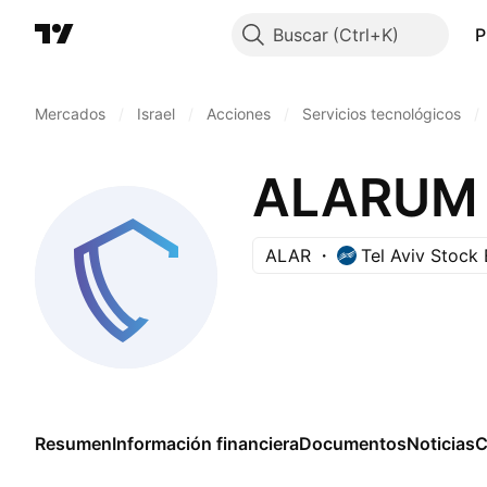
Buscar
P
Mercados
/
Israel
/
Acciones
/
Servicios tecnológicos
/
ALARUM 
ALAR
Tel Aviv Stock
Resumen
Información financiera
Documentos
Noticias
C