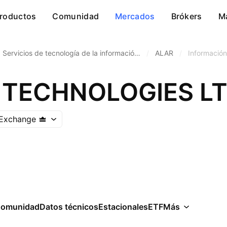
roductos
Comunidad
Mercados
Brókers
M
Servicios de tecnología de la informació…
/
ALAR
/
Información
TECHNOLOGIES L
 Exchange
omunidad
Datos técnicos
Estacionales
ETF
Más