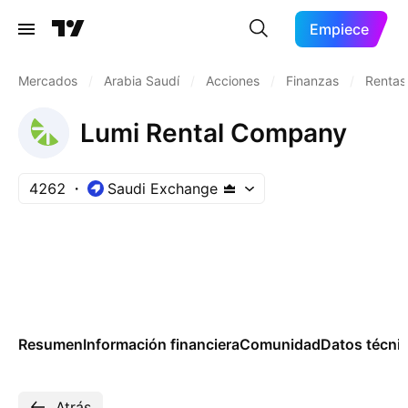
Empiece
Mercados
/
Arabia Saudí
/
Acciones
/
Finanzas
/
Rentas,
Lumi Rental Company
4262
Saudi Exchange
Resumen
Información financiera
Comunidad
Datos técni
Atrás