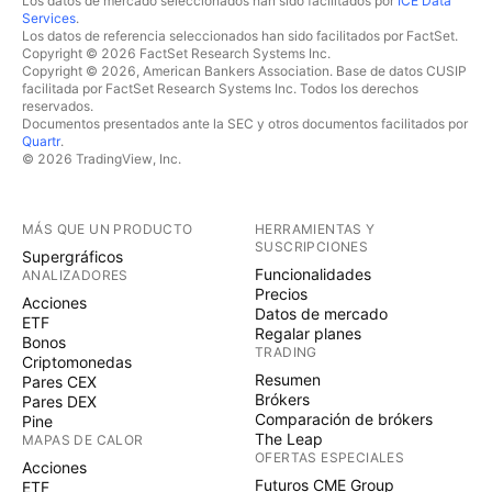
Los datos de mercado seleccionados han sido facilitados por
ICE Data
Services
.
Los datos de referencia seleccionados han sido facilitados por FactSet.
Copyright © 2026 FactSet Research Systems Inc.
Copyright © 2026, American Bankers Association. Base de datos CUSIP
facilitada por FactSet Research Systems Inc. Todos los derechos
reservados.
Documentos presentados ante la SEC y otros documentos facilitados por
Quartr
.
© 2026 TradingView, Inc.
MÁS QUE UN PRODUCTO
HERRAMIENTAS Y
SUSCRIPCIONES
Supergráficos
Funcionalidades
ANALIZADORES
Precios
Acciones
Datos de mercado
ETF
Regalar planes
Bonos
TRADING
Criptomonedas
Resumen
Pares CEX
Brókers
Pares DEX
Comparación de brókers
Pine
The Leap
MAPAS DE CALOR
OFERTAS ESPECIALES
Acciones
Futuros CME Group
ETF