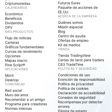
Futuros Eurex
Criptomonedas
Paquete de acciones de
CALENDARIOS
EE.UU.
Económico
ACERCA DE LA EMPRESA
Beneficios
Quiénes somos
Dividendos
Misión espacial
OPV
Blog
MÁS PRODUCTOS
Centro de ayuda
Flujo de noticias
Ofertas de empleo
Carteras
Kit de medios
Gráficos fundamentales
TIENDA
Curvas de rendimiento
Tienda TradingView
Opciones
Cartas de tarot para traders
Mapas macro
C63 TradeTime
Pine Script®
POLÍTICAS Y SEGURIDAD
APLICACIONES
Condiciones de uso
Móvil
Exención de responsabilidad
Desktop
Política de privacidad
COMUNIDAD
Política de cookies
Red social
Declaración de accesibilidad
Muro del amor
Consejos de seguridad
Recomendar a un amigo
Recompensas por detectar
Programa para creadores
errores
Normas internas
Página de estado