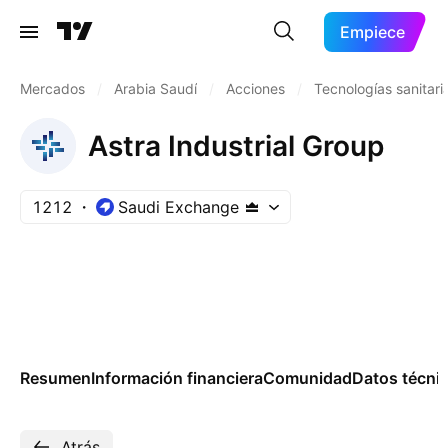
Empiece
Mercados
/
Arabia Saudí
/
Acciones
/
Tecnologías sanitari
Astra Industrial Group
1212
Saudi Exchange
Resumen
Información financiera
Comunidad
Datos técni
Atrás