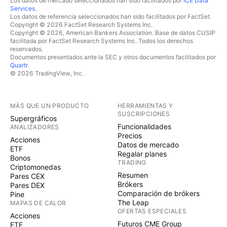
Los datos de mercado seleccionados han sido facilitados por
ICE Data
Services
.
Los datos de referencia seleccionados han sido facilitados por FactSet.
Copyright © 2026 FactSet Research Systems Inc.
Copyright © 2026, American Bankers Association. Base de datos CUSIP
facilitada por FactSet Research Systems Inc. Todos los derechos
reservados.
Documentos presentados ante la SEC y otros documentos facilitados por
Quartr
.
© 2026 TradingView, Inc.
MÁS QUE UN PRODUCTO
HERRAMIENTAS Y
SUSCRIPCIONES
Supergráficos
Funcionalidades
ANALIZADORES
Precios
Acciones
Datos de mercado
ETF
Regalar planes
Bonos
TRADING
Criptomonedas
Resumen
Pares CEX
Brókers
Pares DEX
Comparación de brókers
Pine
The Leap
MAPAS DE CALOR
OFERTAS ESPECIALES
Acciones
Futuros CME Group
ETF