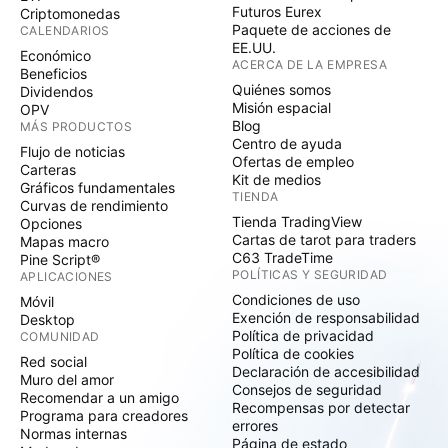
Futuros Eurex
Criptomonedas
Paquete de acciones de
CALENDARIOS
EE.UU.
Económico
ACERCA DE LA EMPRESA
Beneficios
Quiénes somos
Dividendos
Misión espacial
OPV
Blog
MÁS PRODUCTOS
Centro de ayuda
Flujo de noticias
Ofertas de empleo
Carteras
Kit de medios
Gráficos fundamentales
TIENDA
Curvas de rendimiento
Tienda TradingView
Opciones
Cartas de tarot para traders
Mapas macro
C63 TradeTime
Pine Script®
POLÍTICAS Y SEGURIDAD
APLICACIONES
Condiciones de uso
Móvil
Exención de responsabilidad
Desktop
Política de privacidad
COMUNIDAD
Política de cookies
Red social
Declaración de accesibilidad
Muro del amor
Consejos de seguridad
Recomendar a un amigo
Recompensas por detectar
Programa para creadores
errores
Normas internas
Página de estado