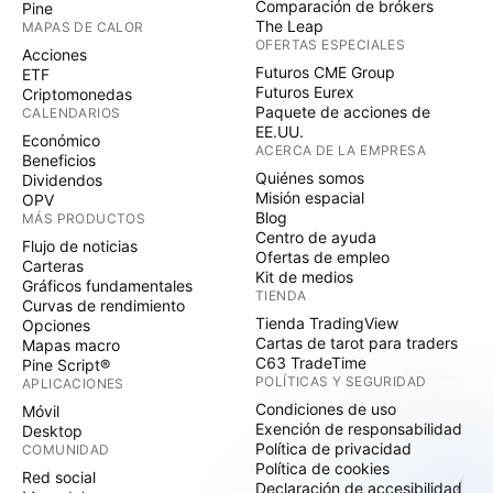
Comparación de brókers
Pine
The Leap
MAPAS DE CALOR
OFERTAS ESPECIALES
Acciones
Futuros CME Group
ETF
Futuros Eurex
Criptomonedas
Paquete de acciones de
CALENDARIOS
EE.UU.
Económico
ACERCA DE LA EMPRESA
Beneficios
Quiénes somos
Dividendos
Misión espacial
OPV
Blog
MÁS PRODUCTOS
Centro de ayuda
Flujo de noticias
Ofertas de empleo
Carteras
Kit de medios
Gráficos fundamentales
TIENDA
Curvas de rendimiento
Tienda TradingView
Opciones
Cartas de tarot para traders
Mapas macro
C63 TradeTime
Pine Script®
POLÍTICAS Y SEGURIDAD
APLICACIONES
Condiciones de uso
Móvil
Exención de responsabilidad
Desktop
Política de privacidad
COMUNIDAD
Política de cookies
Red social
Declaración de accesibilidad