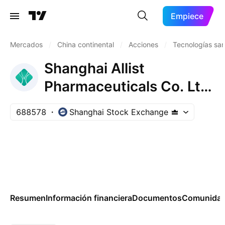
Empiece
Mercados
/
China continental
/
Acciones
/
Tecnologías san
Shanghai Allist
Pharmaceuticals Co. Ltd.
Class A
688578
Shanghai Stock Exchange
Resumen
Información financiera
Documentos
Comunida