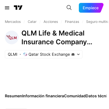
Empiece
Mercados
/
Catar
/
Acciones
/
Finanzas
/
Seguro multir
QLM Life & Medical
Insurance Company
QPSC
QLMI
Qatar Stock Exchange
Resumen
Información financiera
Comunidad
Datos técni