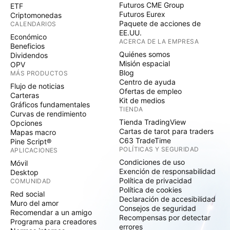
Futuros CME Group
ETF
Futuros Eurex
Criptomonedas
Paquete de acciones de
CALENDARIOS
EE.UU.
Económico
ACERCA DE LA EMPRESA
Beneficios
Quiénes somos
Dividendos
Misión espacial
OPV
Blog
MÁS PRODUCTOS
Centro de ayuda
Flujo de noticias
Ofertas de empleo
Carteras
Kit de medios
Gráficos fundamentales
TIENDA
Curvas de rendimiento
Tienda TradingView
Opciones
Cartas de tarot para traders
Mapas macro
C63 TradeTime
Pine Script®
POLÍTICAS Y SEGURIDAD
APLICACIONES
Condiciones de uso
Móvil
Exención de responsabilidad
Desktop
Política de privacidad
COMUNIDAD
Política de cookies
Red social
Declaración de accesibilidad
Muro del amor
Consejos de seguridad
Recomendar a un amigo
Recompensas por detectar
Programa para creadores
errores