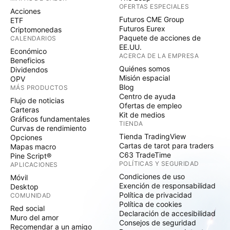
OFERTAS ESPECIALES
Acciones
Futuros CME Group
ETF
Futuros Eurex
Criptomonedas
Paquete de acciones de
CALENDARIOS
EE.UU.
Económico
ACERCA DE LA EMPRESA
Beneficios
Quiénes somos
Dividendos
Misión espacial
OPV
Blog
MÁS PRODUCTOS
Centro de ayuda
Flujo de noticias
Ofertas de empleo
Carteras
Kit de medios
Gráficos fundamentales
TIENDA
Curvas de rendimiento
Tienda TradingView
Opciones
Cartas de tarot para traders
Mapas macro
C63 TradeTime
Pine Script®
POLÍTICAS Y SEGURIDAD
APLICACIONES
Condiciones de uso
Móvil
Exención de responsabilidad
Desktop
Política de privacidad
COMUNIDAD
Política de cookies
Red social
Declaración de accesibilidad
Muro del amor
Consejos de seguridad
Recomendar a un amigo