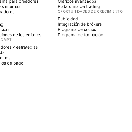
ama para creadores
Gráficos avanzados
s internas
Plataforma de trading
radores
OPORTUNIDADES DE CRECIMIENTO
Publicidad
ng
Integración de brókers
ción
Programa de socios
ciones de los editores
Programa de formación
SCRIPT
adores y estrategias
ds
nomos
ios de pago