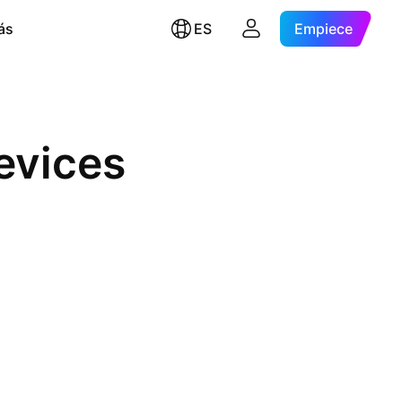
ás
ES
Empiece
evices