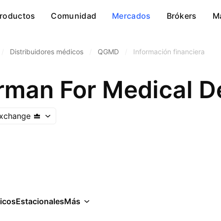
roductos
Comunidad
Mercados
Brókers
M
/
Distribuidores médicos
/
QGMD
/
Información financiera
rman For Medical D
Exchange
icos
Estacionales
Más