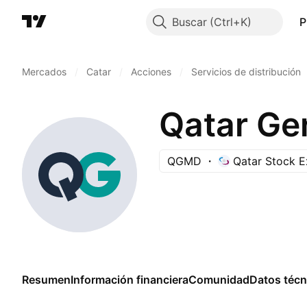
Buscar
P
Mercados
/
Catar
/
Acciones
/
Servicios de distribución
Qatar Ge
QGMD
Qatar Stock 
Resumen
Información financiera
Comunidad
Datos técn