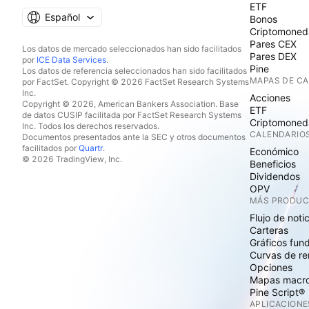
ETF
Español
Bonos
Criptomoned
Pares CEX
Los datos de mercado seleccionados han sido facilitados
Pares DEX
por
ICE Data Services
.
Pine
Los datos de referencia seleccionados han sido facilitados
MAPAS DE C
por FactSet. Copyright © 2026 FactSet Research Systems
Inc.
Acciones
Copyright © 2026, American Bankers Association. Base
ETF
de datos CUSIP facilitada por FactSet Research Systems
Criptomoned
Inc. Todos los derechos reservados.
CALENDARIO
Documentos presentados ante la SEC y otros documentos
facilitados por
Quartr
.
Económico
© 2026 TradingView, Inc.
Beneficios
Dividendos
OPV
MÁS PRODU
Flujo de noti
Carteras
Gráficos fun
Curvas de re
Opciones
Mapas macr
Pine Script®
APLICACIONE