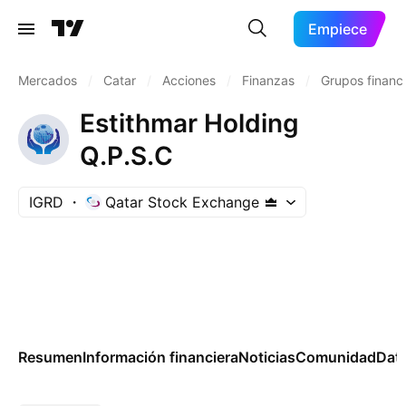
Empiece
Mercados
/
Catar
/
Acciones
/
Finanzas
/
Grupos financ
Estithmar Holding
Q.P.S.C
IGRD
Qatar Stock Exchange
Resumen
Información financiera
Noticias
Comunidad
Dat