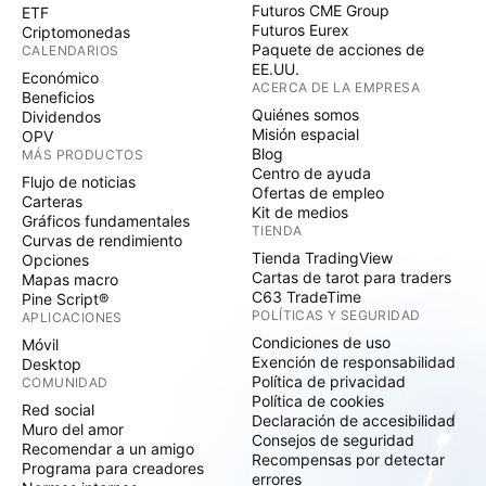
Futuros CME Group
ETF
Futuros Eurex
Criptomonedas
Paquete de acciones de
CALENDARIOS
EE.UU.
Económico
ACERCA DE LA EMPRESA
Beneficios
Quiénes somos
Dividendos
Misión espacial
OPV
Blog
MÁS PRODUCTOS
Centro de ayuda
Flujo de noticias
Ofertas de empleo
Carteras
Kit de medios
Gráficos fundamentales
TIENDA
Curvas de rendimiento
Tienda TradingView
Opciones
Cartas de tarot para traders
Mapas macro
C63 TradeTime
Pine Script®
POLÍTICAS Y SEGURIDAD
APLICACIONES
Condiciones de uso
Móvil
Exención de responsabilidad
Desktop
Política de privacidad
COMUNIDAD
Política de cookies
Red social
Declaración de accesibilidad
Muro del amor
Consejos de seguridad
Recomendar a un amigo
Recompensas por detectar
Programa para creadores
errores