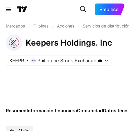
Empiece
Mercados
/
Filipinas
/
Acciones
/
Servicios de distribución
Keepers Holdings. Inc
KEEPR
Philippine Stock Exchange
Resumen
Información financiera
Comunidad
Datos técni
Atrás