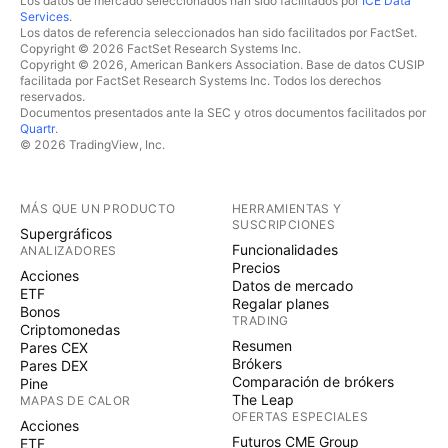
Los datos de mercado seleccionados han sido facilitados por
ICE Data
Services
.
Los datos de referencia seleccionados han sido facilitados por FactSet.
Copyright © 2026 FactSet Research Systems Inc.
Copyright © 2026, American Bankers Association. Base de datos CUSIP
facilitada por FactSet Research Systems Inc. Todos los derechos
reservados.
Documentos presentados ante la SEC y otros documentos facilitados por
Quartr
.
© 2026 TradingView, Inc.
MÁS QUE UN PRODUCTO
HERRAMIENTAS Y
SUSCRIPCIONES
Supergráficos
Funcionalidades
ANALIZADORES
Precios
Acciones
Datos de mercado
ETF
Regalar planes
Bonos
TRADING
Criptomonedas
Resumen
Pares CEX
Brókers
Pares DEX
Comparación de brókers
Pine
The Leap
MAPAS DE CALOR
OFERTAS ESPECIALES
Acciones
Futuros CME Group
ETF