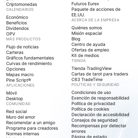
Futuros Eurex
Criptomonedas
Paquete de acciones de
CALENDARIOS
EE.UU.
Económico
ACERCA DE LA EMPRESA
Beneficios
Quiénes somos
Dividendos
Misión espacial
OPV
Blog
MÁS PRODUCTOS
Centro de ayuda
Flujo de noticias
Ofertas de empleo
Carteras
Kit de medios
Gráficos fundamentales
TIENDA
Curvas de rendimiento
Tienda TradingView
Opciones
Cartas de tarot para traders
Mapas macro
C63 TradeTime
Pine Script®
POLÍTICAS Y SEGURIDAD
APLICACIONES
Condiciones de uso
Móvil
Exención de responsabilidad
Desktop
Política de privacidad
COMUNIDAD
Política de cookies
Red social
Declaración de accesibilidad
Muro del amor
Consejos de seguridad
Recomendar a un amigo
Recompensas por detectar
Programa para creadores
errores
Normas internas
Página de estado