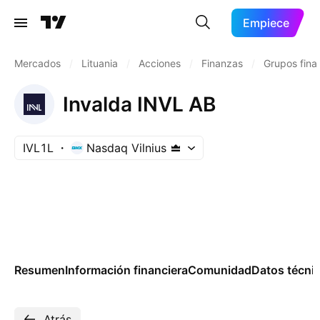
Empiece
Mercados
/
Lituania
/
Acciones
/
Finanzas
/
Grupos fina
Invalda INVL AB
IVL1L
Nasdaq Vilnius
Resumen
Información financiera
Comunidad
Datos técni
Atrás