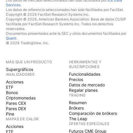
Los datos de mercado seleccionados han sido facilitados por
ICE Data
Services
.
Los datos de referencia seleccionados han sido facilitados por FactSet.
Copyright © 2026 FactSet Research Systems Inc.
Copyright © 2026, American Bankers Association. Base de datos CUSIP
facilitada por FactSet Research Systems Inc. Todos los derechos
reservados.
Documentos presentados ante la SEC y otros documentos facilitados por
Quartr
.
© 2026 TradingView, Inc.
MÁS QUE UN PRODUCTO
HERRAMIENTAS Y
SUSCRIPCIONES
Supergráficos
Funcionalidades
ANALIZADORES
Precios
Acciones
Datos de mercado
ETF
Regalar planes
Bonos
TRADING
Criptomonedas
Resumen
Pares CEX
Brókers
Pares DEX
Comparación de brókers
Pine
The Leap
MAPAS DE CALOR
OFERTAS ESPECIALES
Acciones
Futuros CME Group
ETF