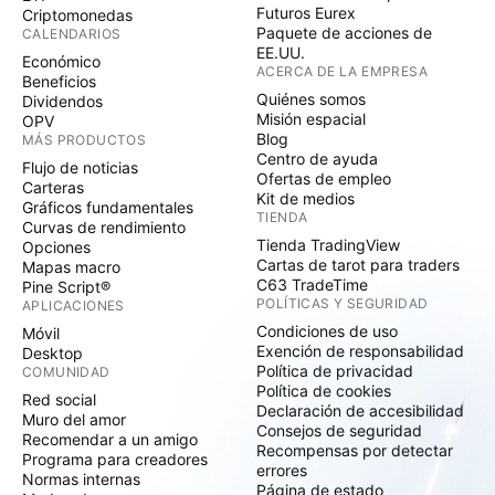
Futuros Eurex
Criptomonedas
Paquete de acciones de
CALENDARIOS
EE.UU.
Económico
ACERCA DE LA EMPRESA
Beneficios
Quiénes somos
Dividendos
Misión espacial
OPV
Blog
MÁS PRODUCTOS
Centro de ayuda
Flujo de noticias
Ofertas de empleo
Carteras
Kit de medios
Gráficos fundamentales
TIENDA
Curvas de rendimiento
Tienda TradingView
Opciones
Cartas de tarot para traders
Mapas macro
C63 TradeTime
Pine Script®
POLÍTICAS Y SEGURIDAD
APLICACIONES
Condiciones de uso
Móvil
Exención de responsabilidad
Desktop
Política de privacidad
COMUNIDAD
Política de cookies
Red social
Declaración de accesibilidad
Muro del amor
Consejos de seguridad
Recomendar a un amigo
Recompensas por detectar
Programa para creadores
errores
Normas internas
Página de estado