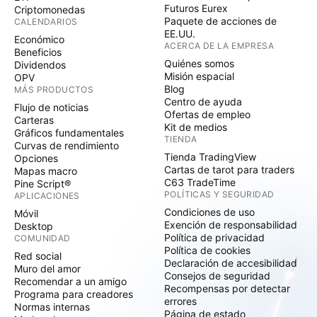
Futuros Eurex
Criptomonedas
Paquete de acciones de
CALENDARIOS
EE.UU.
Económico
ACERCA DE LA EMPRESA
Beneficios
Quiénes somos
Dividendos
Misión espacial
OPV
Blog
MÁS PRODUCTOS
Centro de ayuda
Flujo de noticias
Ofertas de empleo
Carteras
Kit de medios
Gráficos fundamentales
TIENDA
Curvas de rendimiento
Tienda TradingView
Opciones
Cartas de tarot para traders
Mapas macro
C63 TradeTime
Pine Script®
POLÍTICAS Y SEGURIDAD
APLICACIONES
Condiciones de uso
Móvil
Exención de responsabilidad
Desktop
Política de privacidad
COMUNIDAD
Política de cookies
Red social
Declaración de accesibilidad
Muro del amor
Consejos de seguridad
Recomendar a un amigo
Recompensas por detectar
Programa para creadores
errores
Normas internas
Página de estado