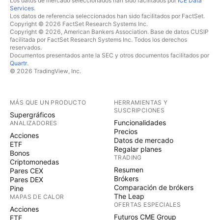
Los datos de mercado seleccionados han sido facilitados por
ICE Data
Services
.
Los datos de referencia seleccionados han sido facilitados por FactSet.
Copyright © 2026 FactSet Research Systems Inc.
Copyright © 2026, American Bankers Association. Base de datos CUSIP
facilitada por FactSet Research Systems Inc. Todos los derechos
reservados.
Documentos presentados ante la SEC y otros documentos facilitados por
Quartr
.
© 2026 TradingView, Inc.
MÁS QUE UN PRODUCTO
HERRAMIENTAS Y
SUSCRIPCIONES
Supergráficos
Funcionalidades
ANALIZADORES
Precios
Acciones
Datos de mercado
ETF
Regalar planes
Bonos
TRADING
Criptomonedas
Resumen
Pares CEX
Brókers
Pares DEX
Comparación de brókers
Pine
The Leap
MAPAS DE CALOR
OFERTAS ESPECIALES
Acciones
Futuros CME Group
ETF