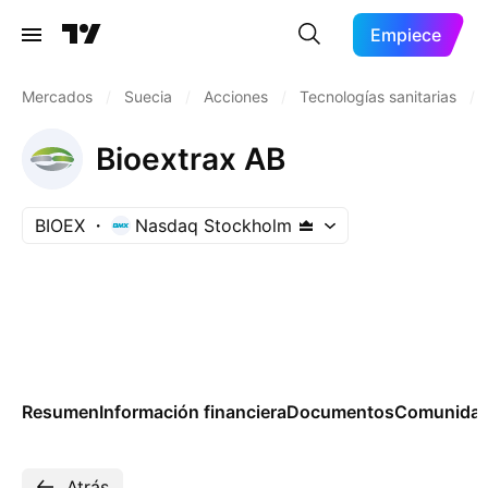
Empiece
Mercados
/
Suecia
/
Acciones
/
Tecnologías sanitarias
/
Bioextrax AB
BIOEX
Nasdaq Stockholm
Resumen
Información financiera
Documentos
Comunida
Atrás