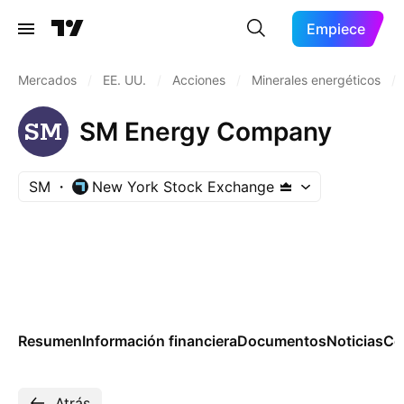
Empiece
Mercados
/
EE. UU.
/
Acciones
/
Minerales energéticos
/
SM Energy Company
SM
New York Stock Exchange
Resumen
Información financiera
Documentos
Noticias
Co
Atrás