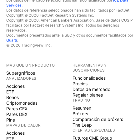
Los datos de mercado seleccionados han sido facilitados por
ICE Data
Services
.
Los datos de referencia seleccionados han sido facilitados por FactSet.
Copyright © 2026 FactSet Research Systems Inc.
Copyright © 2026, American Bankers Association. Base de datos CUSIP
facilitada por FactSet Research Systems Inc. Todos los derechos
reservados.
Documentos presentados ante la SEC y otros documentos facilitados por
Quartr
.
© 2026 TradingView, Inc.
MÁS QUE UN PRODUCTO
HERRAMIENTAS Y
SUSCRIPCIONES
Supergráficos
Funcionalidades
ANALIZADORES
Precios
Acciones
Datos de mercado
ETF
Regalar planes
Bonos
TRADING
Criptomonedas
Resumen
Pares CEX
Brókers
Pares DEX
Comparación de brókers
Pine
The Leap
MAPAS DE CALOR
OFERTAS ESPECIALES
Acciones
Futuros CME Group
ETF