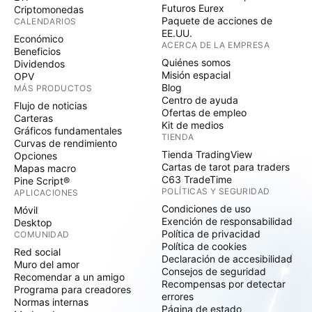
Futuros Eurex
Criptomonedas
Paquete de acciones de
CALENDARIOS
EE.UU.
Económico
ACERCA DE LA EMPRESA
Beneficios
Quiénes somos
Dividendos
Misión espacial
OPV
Blog
MÁS PRODUCTOS
Centro de ayuda
Flujo de noticias
Ofertas de empleo
Carteras
Kit de medios
Gráficos fundamentales
TIENDA
Curvas de rendimiento
Tienda TradingView
Opciones
Cartas de tarot para traders
Mapas macro
C63 TradeTime
Pine Script®
POLÍTICAS Y SEGURIDAD
APLICACIONES
Condiciones de uso
Móvil
Exención de responsabilidad
Desktop
Política de privacidad
COMUNIDAD
Política de cookies
Red social
Declaración de accesibilidad
Muro del amor
Consejos de seguridad
Recomendar a un amigo
Recompensas por detectar
Programa para creadores
errores
Normas internas
Página de estado