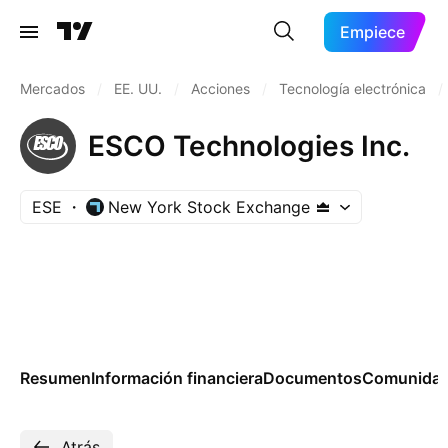
Empiece
Mercados
/
EE. UU.
/
Acciones
/
Tecnología electrónica
/
ESCO Technologies Inc.
ESE
New York Stock Exchange
Resumen
Información financiera
Documentos
Comunida
Atrás