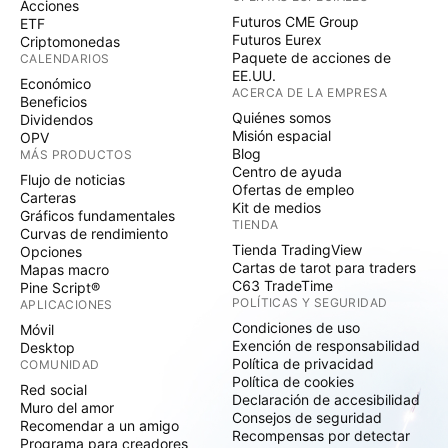
Acciones
Futuros CME Group
ETF
Futuros Eurex
Criptomonedas
Paquete de acciones de
CALENDARIOS
EE.UU.
Económico
ACERCA DE LA EMPRESA
Beneficios
Quiénes somos
Dividendos
Misión espacial
OPV
Blog
MÁS PRODUCTOS
Centro de ayuda
Flujo de noticias
Ofertas de empleo
Carteras
Kit de medios
Gráficos fundamentales
TIENDA
Curvas de rendimiento
Tienda TradingView
Opciones
Cartas de tarot para traders
Mapas macro
C63 TradeTime
Pine Script®
POLÍTICAS Y SEGURIDAD
APLICACIONES
Condiciones de uso
Móvil
Exención de responsabilidad
Desktop
Política de privacidad
COMUNIDAD
Política de cookies
Red social
Declaración de accesibilidad
Muro del amor
Consejos de seguridad
Recomendar a un amigo
Recompensas por detectar
Programa para creadores