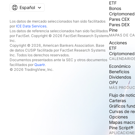
ETF
Español
Bonos
Criptomoned
Pares CEX
Los datos de mercado seleccionados han sido facilitados
Pares DEX
por
ICE Data Services
.
Pine
Los datos de referencia seleccionados han sido facilitados
MAPAS DE C
por FactSet. Copyright © 2026 FactSet Research Systems
Inc.
Acciones
Copyright © 2026, American Bankers Association. Base
ETF
de datos CUSIP facilitada por FactSet Research Systems
Criptomoned
Inc. Todos los derechos reservados.
CALENDARIO
Documentos presentados ante la SEC y otros documentos
facilitados por
Quartr
.
Económico
© 2026 TradingView, Inc.
Beneficios
Dividendos
OPV
MÁS PRODU
Flujo de noti
Carteras
Gráficos fun
Curvas de re
Opciones
Mapas macr
Pine Script®
APLICACIONE