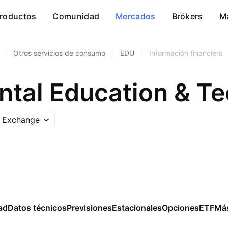
roductos
Comunidad
Mercados
Brókers
M
/
Otros servicios de consumo
/
EDU
/
Información financiera
 Exchange
ad
Datos técnicos
Previsiones
Estacionales
Opciones
ETF
Má