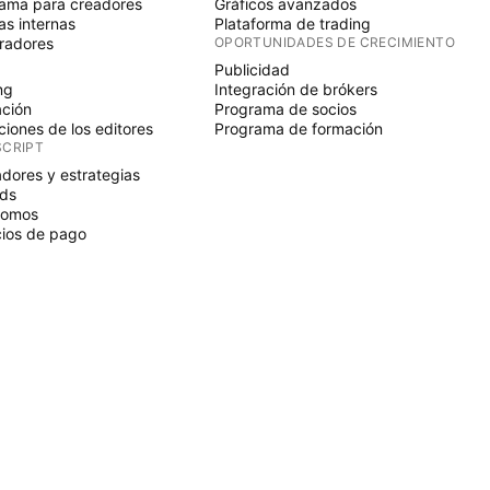
ama para creadores
Gráficos avanzados
s internas
Plataforma de trading
radores
OPORTUNIDADES DE CRECIMIENTO
Publicidad
ng
Integración de brókers
ción
Programa de socios
ciones de los editores
Programa de formación
SCRIPT
adores y estrategias
ds
nomos
ios de pago