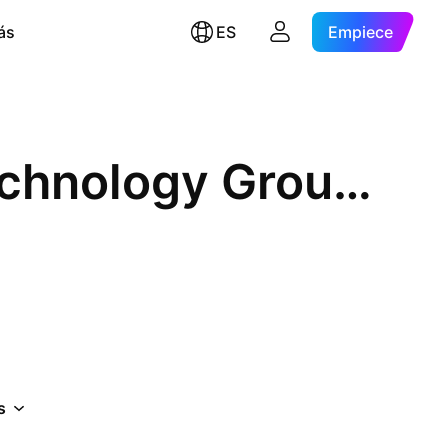
ás
ES
Empiece
New Oriental Education & Technology Group, Inc. Sponsored
s