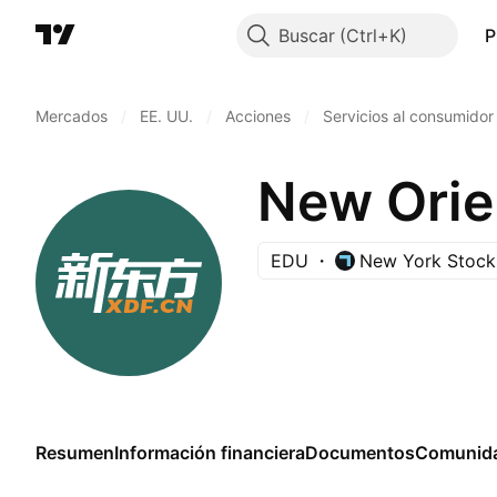
Buscar
P
Mercados
/
EE. UU.
/
Acciones
/
Servicios al consumidor
EDU
New York Stock
Resumen
Información financiera
Documentos
Comunid