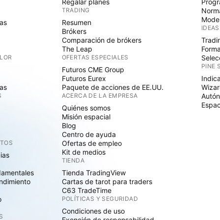
Regalar planes
Progr
TRADING
Norma
Mode
as
Resumen
IDEAS
Brókers
Comparación de brókers
Tradi
The Leap
Forma
ALOR
OFERTAS ESPECIALES
Selec
PINE 
Futuros CME Group
Futuros Eurex
Indic
as
Paquete de acciones de EE.UU.
Wizar
S
ACERCA DE LA EMPRESA
Autó
Espac
Quiénes somos
Misión espacial
Blog
Centro de ayuda
CTOS
Ofertas de empleo
Kit de medios
cias
TIENDA
damentales
Tienda TradingView
ndimiento
Cartas de tarot para traders
C63 TradeTime
o
POLÍTICAS Y SEGURIDAD
Condiciones de uso
S
Exención de responsabilidad