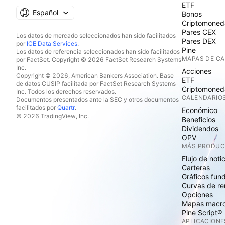
ETF
Español
Bonos
Criptomoned
Pares CEX
Los datos de mercado seleccionados han sido facilitados
Pares DEX
por
ICE Data Services
.
Pine
Los datos de referencia seleccionados han sido facilitados
MAPAS DE C
por FactSet. Copyright © 2026 FactSet Research Systems
Inc.
Acciones
Copyright © 2026, American Bankers Association. Base
ETF
de datos CUSIP facilitada por FactSet Research Systems
Criptomoned
Inc. Todos los derechos reservados.
CALENDARIO
Documentos presentados ante la SEC y otros documentos
facilitados por
Quartr
.
Económico
© 2026 TradingView, Inc.
Beneficios
Dividendos
OPV
MÁS PRODU
Flujo de noti
Carteras
Gráficos fun
Curvas de re
Opciones
Mapas macr
Pine Script®
APLICACIONE