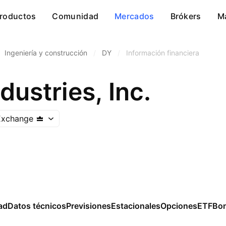
roductos
Comunidad
Mercados
Brókers
M
Ingeniería y construcción
/
DY
/
Información financiera
ustries, Inc.
Exchange
ad
Datos técnicos
Previsiones
Estacionales
Opciones
ETF
Bo