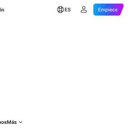
ás
ES
Empiece
nos
Más