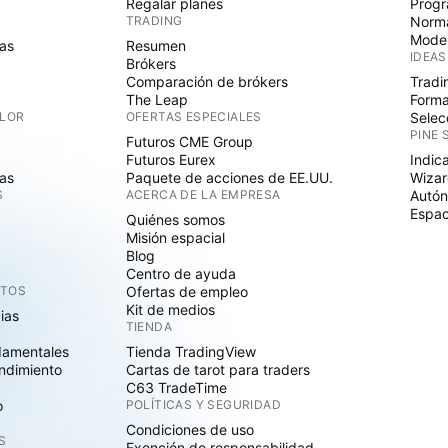
Regalar planes
Progr
TRADING
Norma
Mode
as
Resumen
IDEAS
Brókers
Comparación de brókers
Tradi
The Leap
Forma
ALOR
OFERTAS ESPECIALES
Selec
PINE 
Futuros CME Group
Futuros Eurex
Indic
as
Paquete de acciones de EE.UU.
Wizar
S
ACERCA DE LA EMPRESA
Autó
Espac
Quiénes somos
Misión espacial
Blog
Centro de ayuda
CTOS
Ofertas de empleo
Kit de medios
cias
TIENDA
damentales
Tienda TradingView
ndimiento
Cartas de tarot para traders
C63 TradeTime
o
POLÍTICAS Y SEGURIDAD
Condiciones de uso
S
Exención de responsabilidad