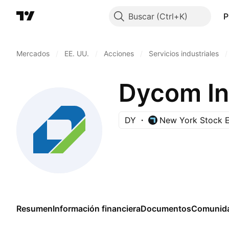
Buscar
P
Mercados
/
EE. UU.
/
Acciones
/
Servicios industriales
/
Dycom Ind
DY
New York Stock 
Resumen
Información financiera
Documentos
Comunid