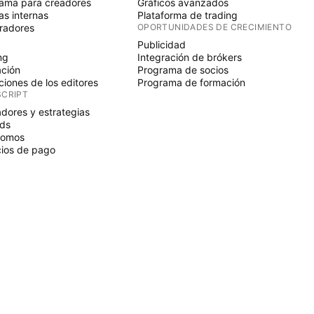
ama para creadores
Gráficos avanzados
s internas
Plataforma de trading
radores
OPORTUNIDADES DE CRECIMIENTO
Publicidad
ng
Integración de brókers
ción
Programa de socios
ciones de los editores
Programa de formación
SCRIPT
adores y estrategias
ds
nomos
ios de pago