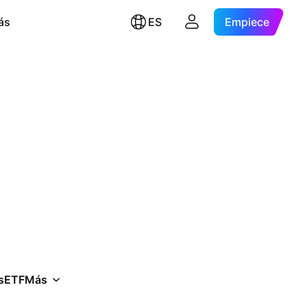
ás
ES
Empiece
s
ETF
Más