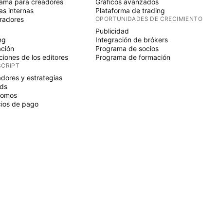
ama para creadores
Gráficos avanzados
s internas
Plataforma de trading
radores
OPORTUNIDADES DE CRECIMIENTO
Publicidad
ng
Integración de brókers
ción
Programa de socios
ciones de los editores
Programa de formación
SCRIPT
adores y estrategias
ds
nomos
ios de pago