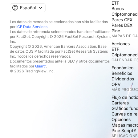
ETF
Español
Bonos
Criptomoned
Pares CEX
Los datos de mercado seleccionados han sido facilitados
Pares DEX
por
ICE Data Services
.
Pine
Los datos de referencia seleccionados han sido facilitados
MAPAS DE C
por FactSet. Copyright © 2026 FactSet Research Systems
Inc.
Acciones
Copyright © 2026, American Bankers Association. Base
ETF
de datos CUSIP facilitada por FactSet Research Systems
Criptomoned
Inc. Todos los derechos reservados.
CALENDARIO
Documentos presentados ante la SEC y otros documentos
facilitados por
Quartr
.
Económico
© 2026 TradingView, Inc.
Beneficios
Dividendos
OPV
MÁS PRODU
Flujo de noti
Carteras
Gráficos fun
Curvas de re
Opciones
Mapas macr
Pine Script®
APLICACIONE