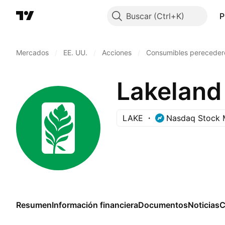
Buscar
P
Mercados
/
EE. UU.
/
Acciones
/
Consumibles pereceder
Lakeland 
LAKE
Nasdaq Stock 
Resumen
Información financiera
Documentos
Noticias
C