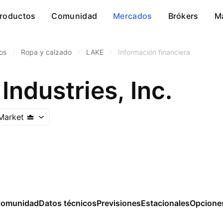
roductos
Comunidad
Mercados
Brókers
M
os
/
Ropa y calzado
/
LAKE
/
Información financiera
Industries, Inc.
Market
omunidad
Datos técnicos
Previsiones
Estacionales
Opcione