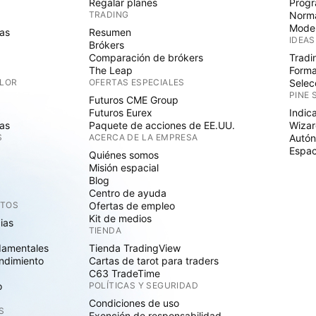
Regalar planes
Progr
TRADING
Norma
Mode
as
Resumen
IDEAS
Brókers
Comparación de brókers
Tradi
The Leap
Forma
ALOR
OFERTAS ESPECIALES
Selec
PINE 
Futuros CME Group
Futuros Eurex
Indic
as
Paquete de acciones de EE.UU.
Wizar
S
ACERCA DE LA EMPRESA
Autó
Espac
Quiénes somos
Misión espacial
Blog
Centro de ayuda
CTOS
Ofertas de empleo
Kit de medios
cias
TIENDA
damentales
Tienda TradingView
ndimiento
Cartas de tarot para traders
C63 TradeTime
o
POLÍTICAS Y SEGURIDAD
Condiciones de uso
S
Exención de responsabilidad