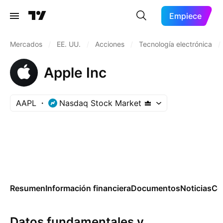
Empiece
Mercados
/
EE. UU.
/
Acciones
/
Tecnología electrónica
/
Apple Inc
AAPL
Nasdaq Stock Market
Resumen
Información financiera
Documentos
Noticias
Co
Datos fundamentales y