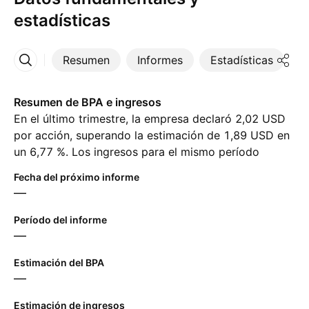
estadísticas
Resumen
Informes
Estadísticas
D
Más
Resumen de BPA e ingresos
En el último trimestre, la empresa declaró 2,02 USD
por acción, superando la estimación de 1,89 USD en
un 6,77 %. Los ingresos para el mismo período
alcanzaron ‪109,42 B‬ USD, a pesar de la estimación
Fecha del próximo informe
de ‪109,04 B‬ USD. Para el próximo trimestre, los
—
analistas esperan 1,99 USD en ganancias por acción
y ‪113,44 B‬ USD en ingresos.
Período del informe
—
Estimación del BPA
—
Estimación de ingresos