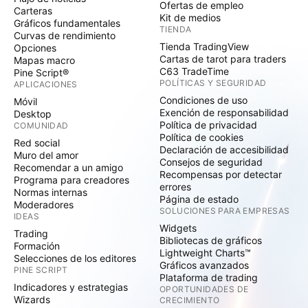
Ofertas de empleo
Carteras
Kit de medios
Gráficos fundamentales
TIENDA
Curvas de rendimiento
Tienda TradingView
Opciones
Cartas de tarot para traders
Mapas macro
C63 TradeTime
Pine Script®
POLÍTICAS Y SEGURIDAD
APLICACIONES
Condiciones de uso
Móvil
Exención de responsabilidad
Desktop
Política de privacidad
COMUNIDAD
Política de cookies
Red social
Declaración de accesibilidad
Muro del amor
Consejos de seguridad
Recomendar a un amigo
Recompensas por detectar
Programa para creadores
errores
Normas internas
Página de estado
Moderadores
SOLUCIONES PARA EMPRESAS
IDEAS
Widgets
Trading
Bibliotecas de gráficos
Formación
Lightweight Charts™
Selecciones de los editores
Gráficos avanzados
PINE SCRIPT
Plataforma de trading
Indicadores y estrategias
OPORTUNIDADES DE
Wizards
CRECIMIENTO