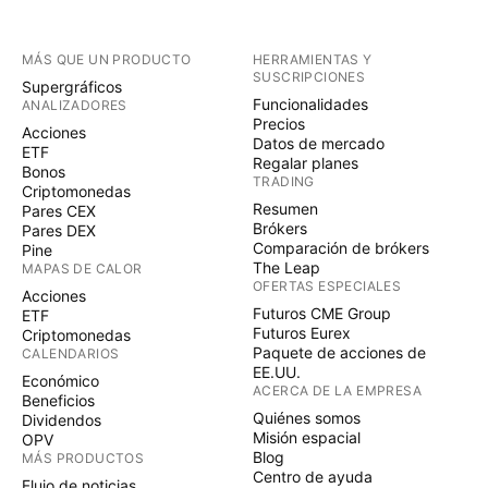
MÁS QUE UN PRODUCTO
HERRAMIENTAS Y
SUSCRIPCIONES
Supergráficos
Funcionalidades
ANALIZADORES
Precios
Acciones
Datos de mercado
ETF
Regalar planes
Bonos
TRADING
Criptomonedas
Resumen
Pares CEX
Brókers
Pares DEX
Comparación de brókers
Pine
The Leap
MAPAS DE CALOR
OFERTAS ESPECIALES
Acciones
Futuros CME Group
ETF
Futuros Eurex
Criptomonedas
Paquete de acciones de
CALENDARIOS
EE.UU.
Económico
ACERCA DE LA EMPRESA
Beneficios
Quiénes somos
Dividendos
Misión espacial
OPV
Blog
MÁS PRODUCTOS
Centro de ayuda
Flujo de noticias