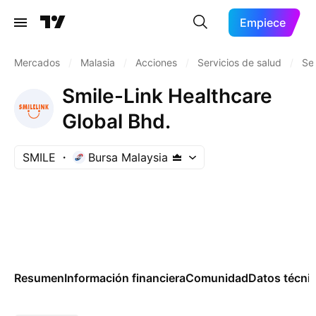
Empiece
Mercados
/
Malasia
/
Acciones
/
Servicios de salud
/
Se
Smile-Link Healthcare
Global Bhd.
SMILE
Bursa Malaysia
Resumen
Información financiera
Comunidad
Datos técni