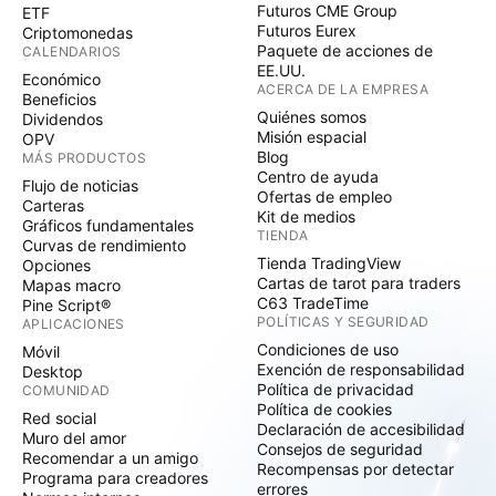
Futuros CME Group
ETF
Futuros Eurex
Criptomonedas
Paquete de acciones de
CALENDARIOS
EE.UU.
Económico
ACERCA DE LA EMPRESA
Beneficios
Quiénes somos
Dividendos
Misión espacial
OPV
Blog
MÁS PRODUCTOS
Centro de ayuda
Flujo de noticias
Ofertas de empleo
Carteras
Kit de medios
Gráficos fundamentales
TIENDA
Curvas de rendimiento
Tienda TradingView
Opciones
Cartas de tarot para traders
Mapas macro
C63 TradeTime
Pine Script®
POLÍTICAS Y SEGURIDAD
APLICACIONES
Condiciones de uso
Móvil
Exención de responsabilidad
Desktop
Política de privacidad
COMUNIDAD
Política de cookies
Red social
Declaración de accesibilidad
Muro del amor
Consejos de seguridad
Recomendar a un amigo
Recompensas por detectar
Programa para creadores
errores