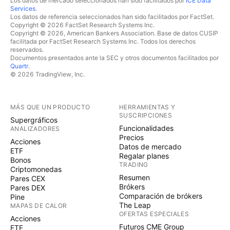
Los datos de mercado seleccionados han sido facilitados por
ICE Data
Services
.
Los datos de referencia seleccionados han sido facilitados por FactSet.
Copyright © 2026 FactSet Research Systems Inc.
Copyright © 2026, American Bankers Association. Base de datos CUSIP
facilitada por FactSet Research Systems Inc. Todos los derechos
reservados.
Documentos presentados ante la SEC y otros documentos facilitados por
Quartr
.
© 2026 TradingView, Inc.
MÁS QUE UN PRODUCTO
HERRAMIENTAS Y
SUSCRIPCIONES
Supergráficos
Funcionalidades
ANALIZADORES
Precios
Acciones
Datos de mercado
ETF
Regalar planes
Bonos
TRADING
Criptomonedas
Resumen
Pares CEX
Brókers
Pares DEX
Comparación de brókers
Pine
The Leap
MAPAS DE CALOR
OFERTAS ESPECIALES
Acciones
Futuros CME Group
ETF