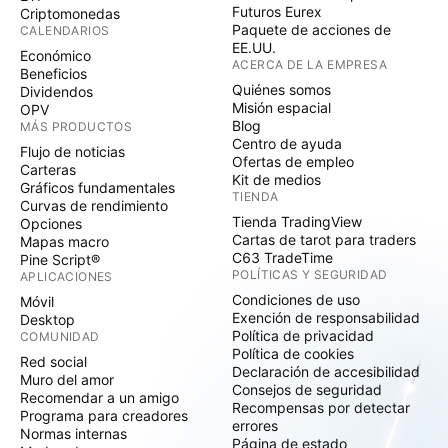
Futuros Eurex
Criptomonedas
Paquete de acciones de
CALENDARIOS
EE.UU.
Económico
ACERCA DE LA EMPRESA
Beneficios
Quiénes somos
Dividendos
Misión espacial
OPV
Blog
MÁS PRODUCTOS
Centro de ayuda
Flujo de noticias
Ofertas de empleo
Carteras
Kit de medios
Gráficos fundamentales
TIENDA
Curvas de rendimiento
Tienda TradingView
Opciones
Cartas de tarot para traders
Mapas macro
C63 TradeTime
Pine Script®
POLÍTICAS Y SEGURIDAD
APLICACIONES
Condiciones de uso
Móvil
Exención de responsabilidad
Desktop
Política de privacidad
COMUNIDAD
Política de cookies
Red social
Declaración de accesibilidad
Muro del amor
Consejos de seguridad
Recomendar a un amigo
Recompensas por detectar
Programa para creadores
errores
Normas internas
Página de estado