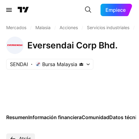
Empiece
Mercados
/
Malasia
/
Acciones
/
Servicios industriales
/
Eversendai Corp Bhd.
SENDAI
Bursa Malaysia
Resumen
Información financiera
Comunidad
Datos técni
Atrás